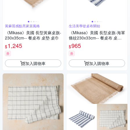
黃麻質感點亮家居風格
生活美學從桌布開始
《Mikasa》美國 長型黃麻桌旗-
《Mikasa》美國 長型桌旗-海軍
230x35cm-- 餐桌布 桌墊 桌巾
條紋230x33cm-- 餐桌布 桌墊
桌巾
1,245
965
$
$
券
券
加入購物車
加入購物車