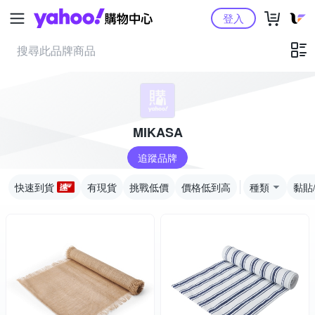
Yahoo購物中心
登入
MIKASA
追蹤品牌
快速到貨
有現貨
挑戰低價
價格低到高
種類
黏貼