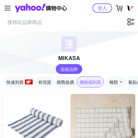
Yahoo購物中心
登入
MIKASA
追蹤品牌
快速到貨
有現貨
挑戰低價
價格低到高
種類
黏貼