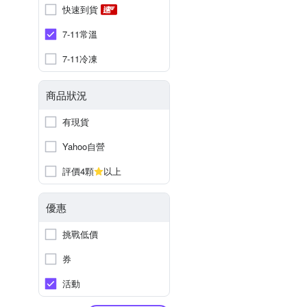
快速到貨
7-11常溫
7-11冷凍
商品狀況
有現貨
Yahoo自營
評價4顆
以上
優惠
挑戰低價
券
活動