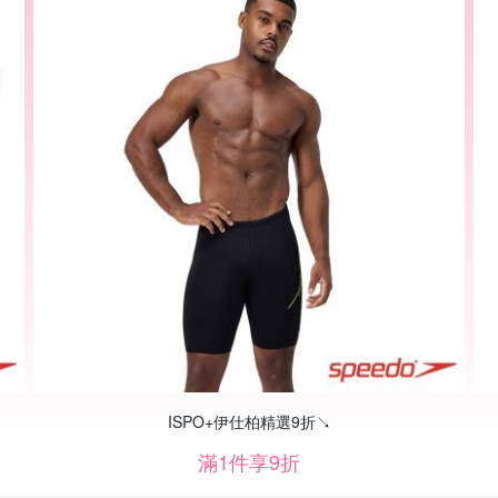
ISPO+伊仕柏精選9折↘
滿1件享9折