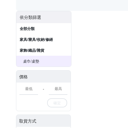
依分類篩選
全部分類
家具/寢具/收納/修繕
家飾/織品/雜貨
桌巾/桌墊
價格
-
確定
取貨方式