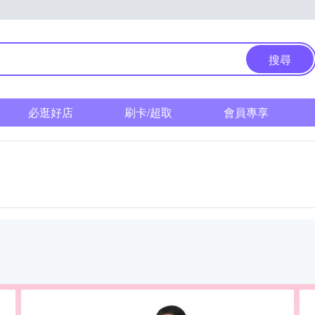
搜尋
必逛好店
刷卡/超取
會員專享