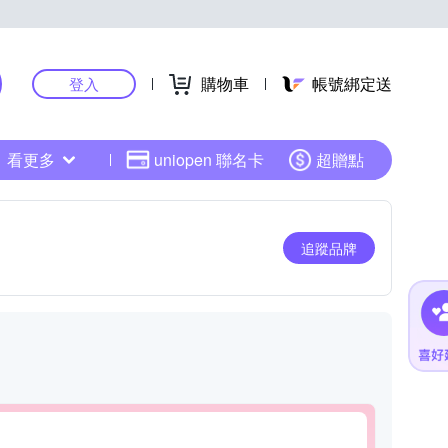
購物車
帳號綁定送
登入
看更多
uniopen 聯名卡
超贈點
追蹤品牌