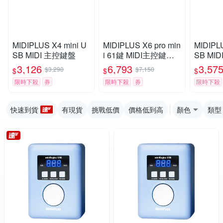
MIDIPLUS X4 mini U
MIDIPLUS X6 pro min
MIDIPLU
SB MIDI 主控鍵盤
i 61鍵 MIDI主控鍵盤
SB MI
升級版
3,126
6,793
3,57
$3,290
$7,150
$
$
$
限時下殺
券
限時下殺
券
限時下殺
快速到貨
有現貨
挑戰低價
價格低到高
顏色
類型