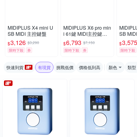
MIDIPLUS X4 mini U
MIDIPLUS X6 pro min
MIDIPLU
SB MIDI 主控鍵盤
i 61鍵 MIDI主控鍵盤
SB MI
升級版
3,126
6,793
3,57
$3,290
$7,150
$
$
$
限時下殺
券
限時下殺
券
限時下殺
快速到貨
有現貨
挑戰低價
價格低到高
顏色
類型