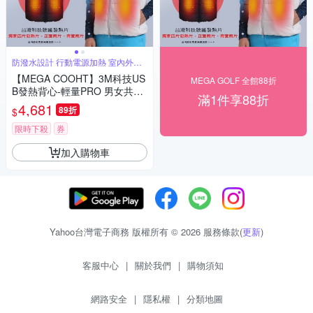
防潑水設計 行動電源加熱 室內外一
樣溫暖
【MEGA COOHT】3M科技US
MEGA GOLF 全館88折
B發熱背心-輕量PRO 男女共版
滿1件享88折
HT-M710
4,681
89折
$
限時下殺
券
加入購物車
Yahoo台灣電子商務 版權所有 © 2026 服務條款(
更新
)
客服中心
|
關於我們
|
購物須知
網路安全
|
隱私權
|
分類地圖