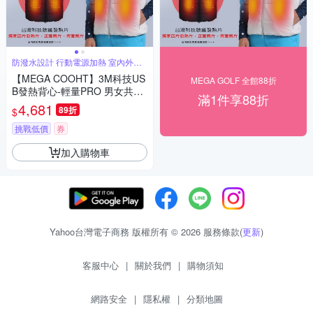
防潑水設計 行動電源加熱 室內外一
樣溫暖
【MEGA COOHT】3M科技US
MEGA GOLF 全館88折
B發熱背心-輕量PRO 男女共版
滿1件享88折
HT-M710
4,681
89折
$
挑戰低價
券
加入購物車
Yahoo台灣電子商務 版權所有 © 2026 服務條款(
更新
)
客服中心
|
關於我們
|
購物須知
網路安全
|
隱私權
|
分類地圖