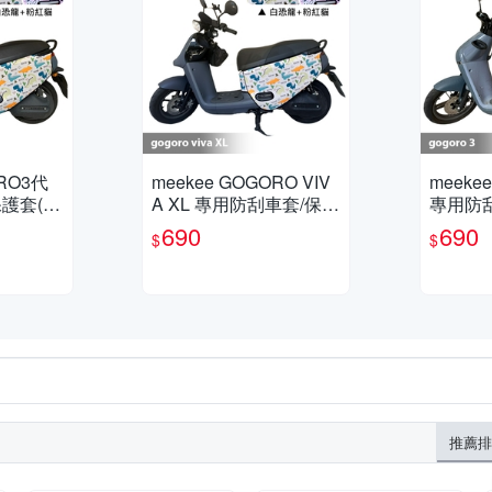
ORO3代
meekee GOGORO VIV
meeke
護套(白
A XL 專用防刮車套/保護
專用防刮
套(白恐龍+粉紅貓)
龍+幾何
690
690
$
$
推薦排