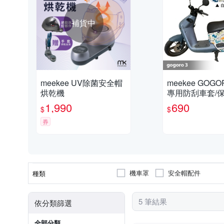
補貨中
meekee UV除菌安全帽
meekee GOG
烘乾機
專用防刮車套/保
恐龍+粉紅貓)
1,990
690
$
$
券
機車罩
安全帽配件
種類
5 筆結果
依分類篩選
全部分類