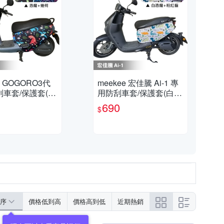
e GOGORO3代
meekee 宏佳騰 Ai-1 專
車套/保護套(恐
用防刮車套/保護套(白恐
)
龍+粉紅貓)
690
$
序
價格低到高
價格高到低
近期熱銷