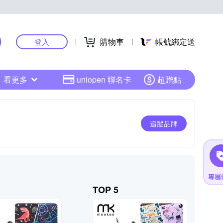
購物車
帳號綁定送
登入
看更多
uniopen 聯名卡
超贈點
追蹤品牌
TOP 5