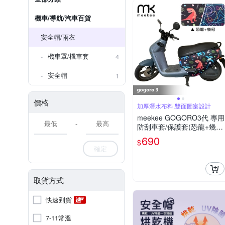
機車/導航/汽車百貨
安全帽/雨衣
機車罩/機車套
4
安全帽
1
價格
加厚潛水布料,雙面圖案設計
meekee GOGORO3代 專用
-
防刮車套/保護套(恐龍+幾
何)
690
$
確定
取貨方式
快速到貨
7-11常溫