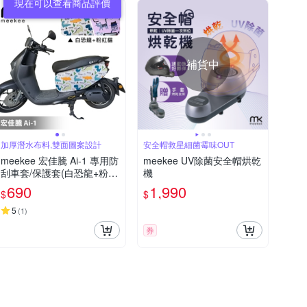
現在可以查看商品評價
補貨中
加厚潛水布料,雙面圖案設計
安全帽救星細菌霉味OUT
meekee 宏佳騰 Ai-1 專用防
meekee UV除菌安全帽烘乾
刮車套/保護套(白恐龍+粉紅
機
貓)
690
1,990
$
$
5
(
1
)
券