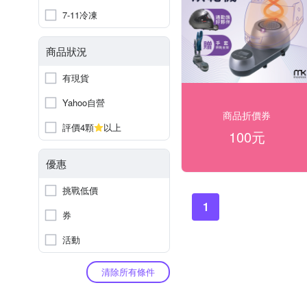
7-11冷凍
商品狀況
有現貨
Yahoo自營
商品折價券
評價4顆
以上
100元
優惠
挑戰低價
1
券
活動
清除所有條件