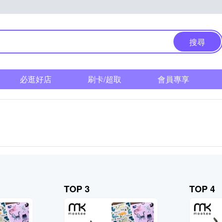
搜尋
必逛好店
刷卡/超取
會員專享
TOP 3
TOP 4