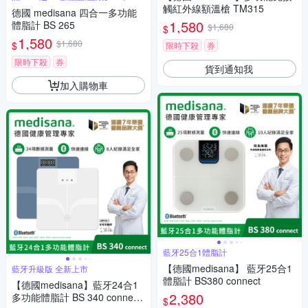
觸紅外線額溫槍 TM315
德國 medisana 四合一多功能
1,580
體脂計 BS 265
$1,680
$
1,580
$1,680
$
限時下殺
券
限時下殺
券
貨到通知我
加入購物車
藍牙25合1體脂計
【德國medisana】 藍牙25合1
藍牙升級版 全新上市
體脂計 BS380 connect
【德國medisana】藍牙24合1
2,380
多功能體脂計 BS 340 connect
$