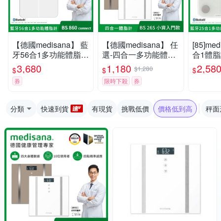
【德國medisana】 藍
【德國medisana】 任
[85]me
牙56合1多功能體脂計
選-四合一多功能體脂
合1體脂計
BS860 connect
計 BS 265
nnect(白
3,680
1,180
2,58
$1,280
$
$
$
券
限時下殺
券
分類
快速到貨
有現貨
挑戰低價
價格低到高
秤面