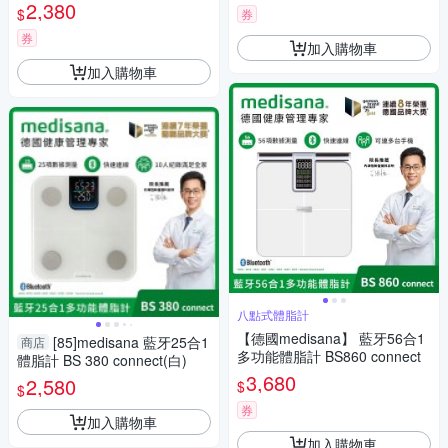
(兩色任選)
2,380
$
券
券
加入購物車
加入購物車
八點式體脂計
【德國medisana】 藍牙56合1
[85]medisana 藍牙25合1
商店
多功能體脂計 BS860 connect
體脂計 BS 380 connect(白)
3,680
2,580
$
$
券
加入購物車
加入購物車