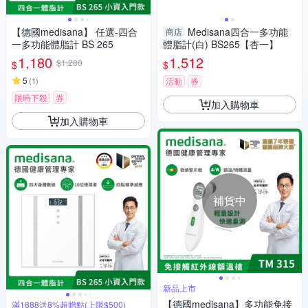
【德國medisana】 任選-四合
Medisana四合一多功能
商店
一多功能體脂計 BS 265
體脂計(白) BS265【杏一】
1,180
1,512
$1,280
$
$
5
(
1
)
活動
券
限時下殺
券
加入購物車
加入購物車
補貨中
新品上市
【德國medisana】多功能免接
滿1888送8%超贈點(上限$500)