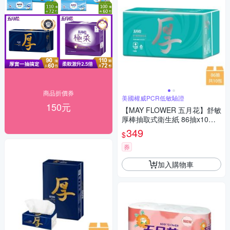
商品折價券
美國權威PCR低敏驗證
150元
【MAY FLOWER 五月花】舒敏
厚棒抽取式衛生紙 86抽x10包/
串
349
$
券
加入購物車