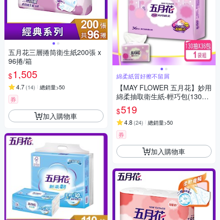
五月花三層捲筒衛生紙200張 x
96捲/箱
1,505
$
綿柔紙質好擦不留屑
4.7
【MAY FLOWER 五月花】妙用
(
14
)
總銷量>50
綿柔抽取衛生紙-輕巧包(130抽
券
X36包)
519
$
加入購物車
4.8
(
24
)
總銷量>50
券
加入購物車