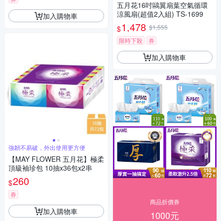
五月花16吋鷗翼扇葉空氣循環
涼風扇(超值2入組) TS-1699
加入購物車
1,478
$1,555
$
限時下殺
券
加入購物車
強韌不易破，外出使用更方便
【MAY FLOWER 五月花】極柔
頂級袖珍包 10抽x36包x2串
260
$
券
商品折價券
加入購物車
1000元