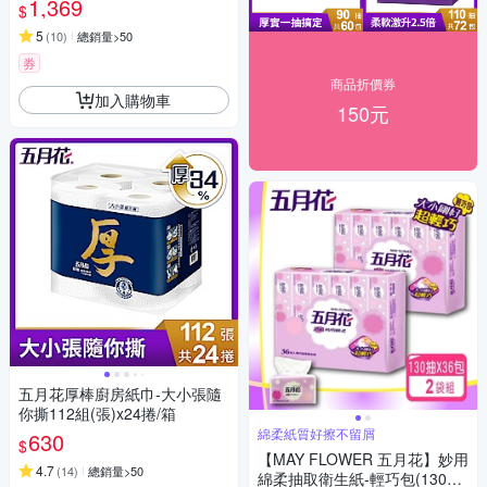
1,369
$
5
(
10
)
總銷量>50
券
商品折價券
加入購物車
150元
五月花厚棒廚房紙巾-大小張隨
你撕112組(張)x24捲/箱
綿柔紙質好擦不留屑
630
$
【MAY FLOWER 五月花】妙用
4.7
(
14
)
總銷量>50
綿柔抽取衛生紙-輕巧包(130抽