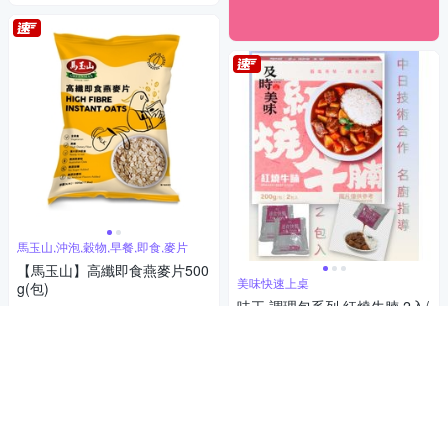
馬玉山,沖泡,穀物,早餐,即食,麥片
【馬玉山】高纖即食燕麥片500
美味快速上桌
g(包)
味王 調理包系列 紅燒牛腩 2入/
54
$
組
4.8
(
107
)
總銷量>500
92
$
活動
券
4.9
(
51
)
總銷量>300
加入購物車
活動
券
加入購物車