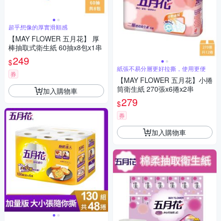
超乎想像的厚實滑順感
【MAY FLOWER 五月花】 厚
棒抽取式衛生紙 60抽x8包x1串
249
$
紙張不易分層更好拉撕，使用更便
券
【MAY FLOWER 五月花】小捲
筒衛生紙 270張x6捲x2串
加入購物車
279
$
券
加入購物車