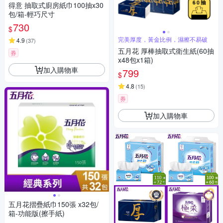
得意 抽取式廚房紙巾100抽x30
包/箱-輕巧尺寸
730
$
完美厚度，黃金比例，濕擦不易破
4.9
(
37
)
五月花 厚棒抽取式衛生紙(60抽
券
x48包x1箱)
加入購物車
799
$
4.8
(
15
)
券
加入購物車
五月花摺疊紙巾150張 x32包/
箱-功能版(擦手紙)