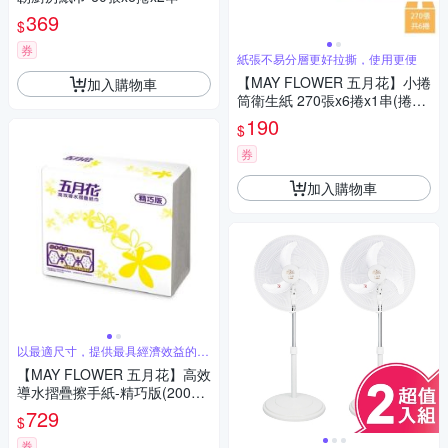
369
$
券
紙張不易分層更好拉撕，使用更便
【MAY FLOWER 五月花】小捲
加入購物車
筒衛生紙 270張x6捲x1串(捲筒
衛生紙)
190
$
券
加入購物車
以最適尺寸，提供最具經濟效益的選
擇
【MAY FLOWER 五月花】高效
導水摺疊擦手紙-精巧版(200抽
x20包)
729
$
券