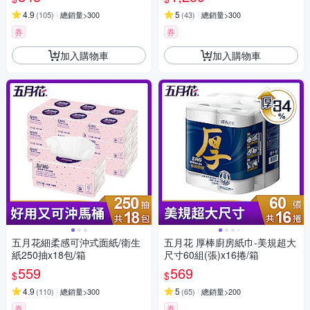
4.9
5
(
105
)
總銷量>300
(
43
)
總銷量>300
券
券
加入購物車
加入購物車
五月花細柔感可沖式面紙/衛生
五月花 厚棒廚房紙巾-美規超大
紙250抽x18包/箱
尺寸60組(張)x16捲/箱
559
569
$
$
4.9
5
(
110
)
總銷量>300
(
65
)
總銷量>200
券
券