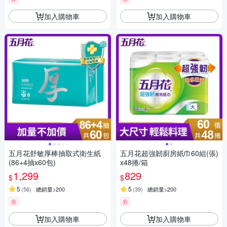
加入購物車
加入購物車
五月花舒敏厚棒抽取式衛生紙
五月花超強韌廚房紙巾60組(張)
(86+4抽x60包)
x48捲/箱
1,299
829
$
$
5
5
(
56
)
總銷量>200
(
39
)
總銷量>200
券
券
加入購物車
加入購物車