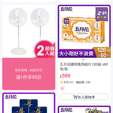
五月花聰明萬用紙巾120抽 x60
包/箱
指定風扇｜結帳95折
599
滿1件享95折
$
4.9
(
64
)
總銷量>100
券
加入購物車