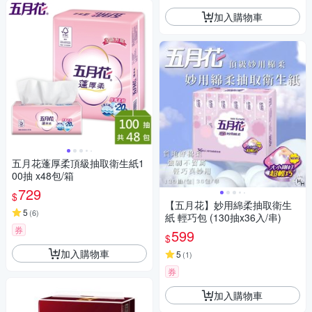
加入購物車
五月花蓬厚柔頂級抽取衛生紙1
00抽 x48包/箱
729
$
【五月花】妙用綿柔抽取衛生
5
(
6
)
紙 輕巧包 (130抽x36入/串)
券
599
$
加入購物車
5
(
1
)
券
加入購物車