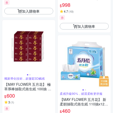
X36包)x2袋
券
998
$
加入購物車
4.7
(
10
)
券
加入購物車
獨家帚化技術，超蓬鬆3D觸感
【MAY FLOWER 五月花】 極
萃厚棒抽取式衛生紙 100抽 X 2
0入X1串(送好禮_贈品隨機出
柔感升級90%，紙質柔軟更舒服
600
$
貨)
【MAY FLOWER 五月花】 新
3
(
1
)
柔韌抽取式衛生紙 110抽x12包
x2串
券
460
$