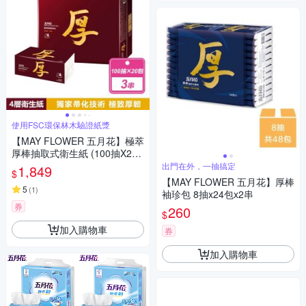
使用FSC環保林木驗證紙漿
【MAY FLOWER 五月花】極萃
厚棒抽取式衛生紙 (100抽X20
入X3串/箱)
出門在外，一抽搞定
1,849
$
【MAY FLOWER 五月花】厚棒
5
(
1
)
袖珍包 8抽x24包x2串
券
260
$
加入購物車
券
加入購物車