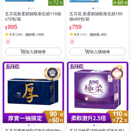
五月花新柔韌抽取衛生紙110抽
五月花 新柔韌抽取衛生紙100
x72包/箱
抽x60包/箱
995
759
$
$
4.9
4.9
(
296
)
總銷量>1000
(
141
)
總銷量>400
券
券
加入購物車
加入購物車
五月花厚棒抽取式衛生紙90抽x
五月花極柔頂級抽取式衛生紙1