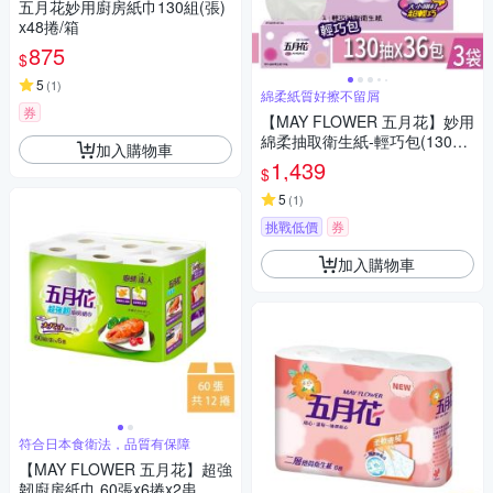
五月花妙用廚房紙巾130組(張)
x48捲/箱
875
$
5
(
1
)
綿柔紙質好擦不留屑
券
【MAY FLOWER 五月花】妙用
綿柔抽取衛生紙-輕巧包(130抽
加入購物車
X36包)x3袋
1,439
$
5
(
1
)
挑戰低價
券
加入購物車
符合日本食衛法，品質有保障
【MAY FLOWER 五月花】超強
韌廚房紙巾 60張x6捲x2串