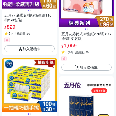
五月花 新柔韌抽取衛生紙110
抽x60包/箱
829
$
5
五月花捲筒式衛生紙270張 x96
(
4
)
總銷量>50
捲/箱-柔韌版
券
1,059
$
加入購物車
5
(
26
)
總銷量>50
券
加入購物車