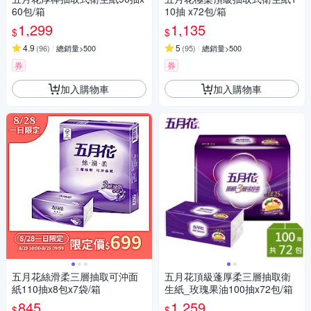
60包/箱
10抽 x72包/箱
1,299
1,135
$
$
4.9
5
(
96
)
總銷量>500
(
95
)
總銷量>500
券
券
加入購物車
加入購物車
五月花絲滑柔三層抽取可沖面
五月花頂級蓬厚柔三層抽取衛
紙110抽x8包x7袋/箱
生紙_玫瑰果油100抽x72包/箱
845
1,259
$
$