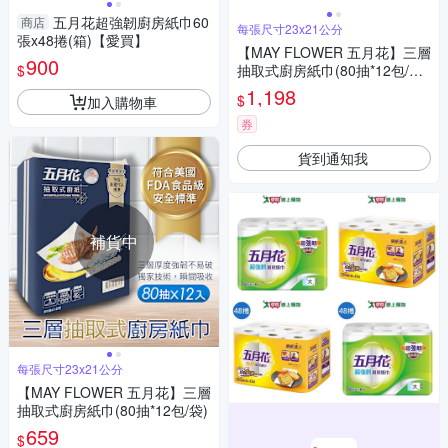
五月花超強韌廚房紙巾60
商店
每張尺寸23x21公分
張x48捲(箱)【愛買】
【MAY FLOWER 五月花】三層
900
$
抽取式廚房紙巾(80抽*12包/袋*
2袋)
1,198
$
加入購物車
券
貨到通知我
補貨中
每張尺寸23x21公分
【MAY FLOWER 五月花】三層
抽取式廚房紙巾(80抽*12包/袋)
659
$