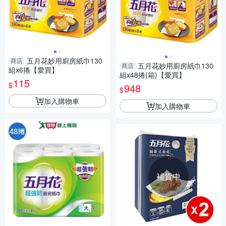
五月花妙用廚房紙巾130
商店
五月花妙用廚房紙巾130
商店
組x6捲【愛買】
組x48捲(箱)【愛買】
115
$
948
$
加入購物車
加入購物車
補貨中