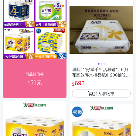
**好幫手生活雜鋪** 五月
商店
商品折價券
花高效導水摺疊紙巾200抽*20
包-精巧版----擦手紙
150元
693
$
加入購物車