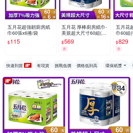
五月花超強韌廚房紙
五月花 厚棒廚房紙巾-
五月花
巾60張x6捲/袋
美規超大尺寸60組(張)
巾60組(
x16捲/箱
115
569
829
$
$
$
券
券
快速到貨
有現貨
挑戰低價
價格低到高
環保紙漿