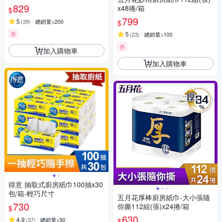
829
x48捲/箱
$
799
5
(
39
)
總銷量>200
$
券
5
(
23
)
總銷量>100
券
加入購物車
加入購物車
得意 抽取式廚房紙巾100抽x30
包/箱-輕巧尺寸
五月花厚棒廚房紙巾-大小張隨
730
你撕112組(張)x24捲/箱
$
630
4.9
(
37
)
總銷量>50
$