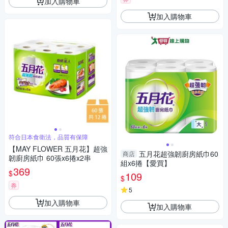
加入購物車
加入購物車
符合日本食衛法，品質有保障
【MAY FLOWER 五月花】超強
五月花超強韌廚房紙巾60
商店
韌廚房紙巾 60張x6捲x2串
組x6捲【愛買】
369
$
109
$
券
5
加入購物車
加入購物車