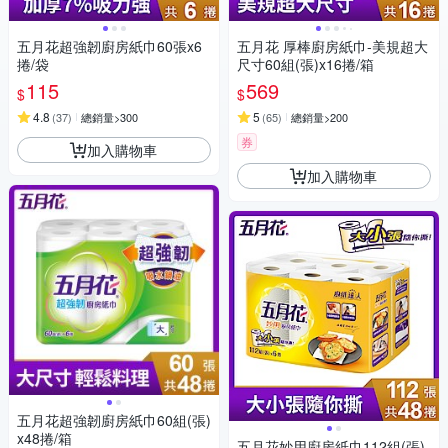
五月花超強韌廚房紙巾60張x6
五月花 厚棒廚房紙巾-美規超大
捲/袋
尺寸60組(張)x16捲/箱
115
569
$
$
4.8
5
(
37
)
總銷量>300
(
65
)
總銷量>200
券
加入購物車
加入購物車
五月花超強韌廚房紙巾60組(張)
x48捲/箱
五月花妙用廚房紙巾112組(張)