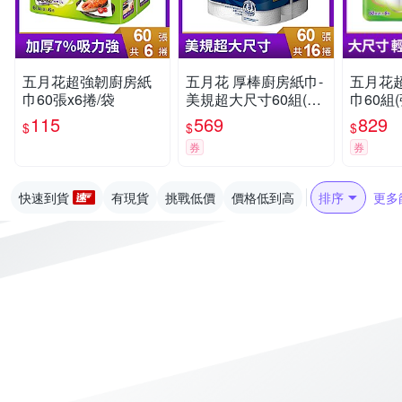
五月花超強韌廚房紙
五月花 厚棒廚房紙巾-
五月花
巾60張x6捲/袋
美規超大尺寸60組(張)
巾60組(
x16捲/箱
115
569
829
$
$
$
券
券
快速到貨
有現貨
挑戰低價
價格低到高
排序
更多