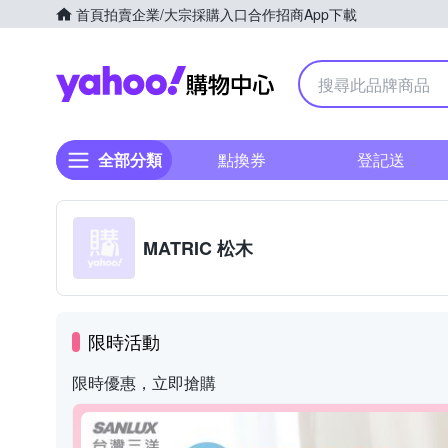
首頁
拍賣
企業/大宗採購入口
合作招商
App下載
Yahoo購物中心
全部分類
點換券
登記送
MATRIC 松木
限時活動
限時優惠，立即搶購