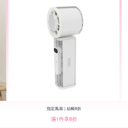
指定風扇｜結帳8折
滿1件享8折