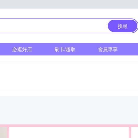
搜尋
必逛好店
刷卡/超取
會員專享