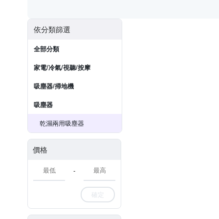
依分類篩選
全部分類
家電/冷氣/視聽/按摩
吸塵器/掃地機
吸塵器
乾濕兩用吸塵器
價格
-
確定