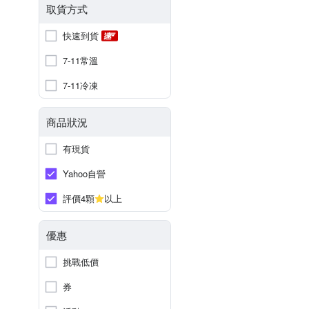
取貨方式
快速到貨
7-11常溫
7-11冷凍
商品狀況
有現貨
Yahoo自營
評價4顆
以上
優惠
挑戰低價
券