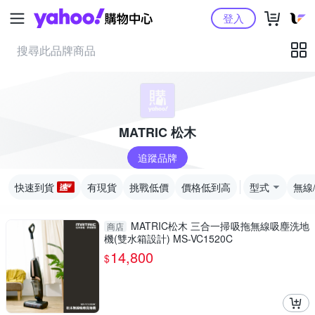
Yahoo購物中心
登入
MATRIC 松木
追蹤品牌
快速到貨
有現貨
挑戰低價
價格低到高
型式
無線
MATRIC松木 三合一掃吸拖無線吸塵洗地
商店
機(雙水箱設計) MS-VC1520C
14,800
$