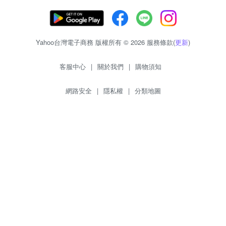
Yahoo台灣電子商務 版權所有 © 2026 服務條款(
更新
)
客服中心
|
關於我們
|
購物須知
網路安全
|
隱私權
|
分類地圖