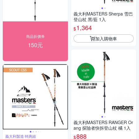
義大利MASTERS Sherpa 雪巴
登山杖 黑/藍 1入
1,364
$
商品折價券
加入購物車
150元
義大利MASTERS RANGER Or
ang 探險者快拆登山杖 橘 1入
888
義大利製造 特惠組
$