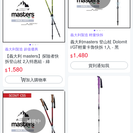
義大利製造 輕量快拆
義大利masters 登山杖 Dolomit
i/GT輕量卡魯快拆 1入 - 黑
義大利製造 超值優惠
1,480
$
【義大利 masters】探險者快
拆登山杖 2入特惠組 - 綠
貨到通知我
1,580
$
加入購物車
補貨中