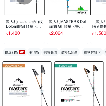
義大利masters 登山杖
義大利MASTERS Dol
【義大利 
Dolomiti/GT輕量卡魯
omiti GT 輕量卡魯快
險者快拆
快拆 1入 - 黑
拆登山杖 黑藍 1入
特惠組 -
1,480
2,024
1,58
$
$
$
快速到貨
有現貨
挑戰低價
價格低到高
握柄材質