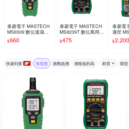
泰菱電子 MASTECH
泰菱電子 MASTECH
泰菱電子
MS6509 數位溫濕度
MS8239T 數位萬用電
邁世 MS
計
錶 多功能電氣測試工
流鉤表
660
475
2,20
$
$
$
具
快速到貨
有現貨
挑戰低價
價格低到高
材質
類型