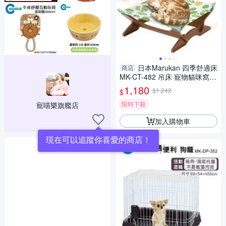
日本Marukan 四季舒適床
商店
MK-CT-482 吊床 寵物貓咪窩
『寵喵樂旗艦店』
1,180
$1,242
$
限時下殺
寵喵樂旗艦店
加入購物車
現在可以追蹤你喜愛的商店！