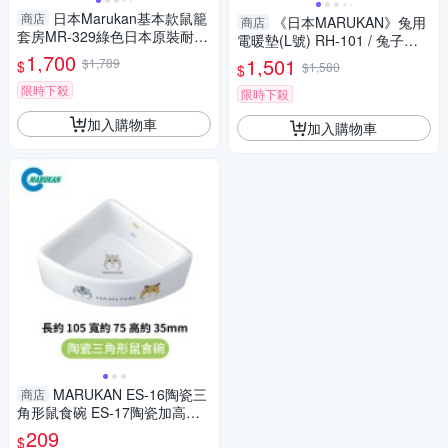
日本Marukan基本款鼠籠
商店
《日本MARUKAN》兔用
商店
套房MR-329綠色日本原裝耐用
電暖墊(L號) RH-101 / 兔子保
『寵喵樂旗艦店』
1,700
溫墊冬日必備『寵喵樂旗艦
1,501
$1,789
$
$1,580
$
店』
限時下殺
限時下殺
加入購物車
加入購物車
MARUKAN ES-16陶瓷三
商店
角形鼠食碗 ES-17陶瓷加高鼠
食碗『寵喵樂旗艦店』
209
$