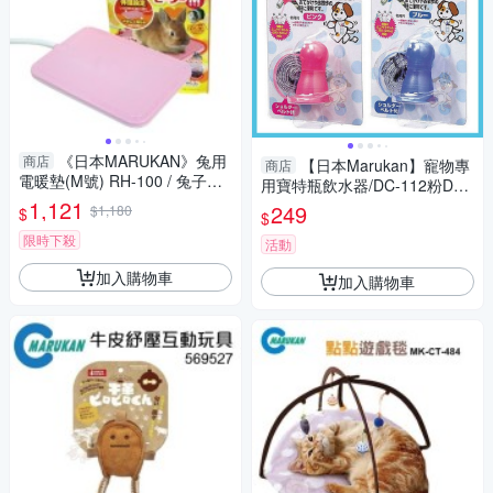
《日本MARUKAN》兔用
商店
【日本Marukan】寵物專
商店
電暖墊(M號) RH-100 / 兔子保
用寶特瓶飲水器/DC-112粉DC-
溫墊冬日必備『寵喵樂旗艦
1,121
113藍『寵喵樂旗艦店』
249
$1,180
$
$
店』
限時下殺
活動
加入購物車
加入購物車