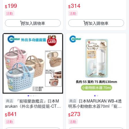
扯棉繩感到快樂『寵喵樂旗艦
加高兔食碗『寵喵樂旗艦店』
199
314
$
$
店』
活動
活動
加入購物車
加入購物車
『寵喵樂旗艦店』日本M
日本MARUKAN WB-4透
商店
商店
arukan《外出多功能提籠-CT-3
明系小動物飲水器70ml『寵喵
26咖啡/CT-327粉色/CT-328藍
樂旗艦店』
841
273
$
$
色》三色可選
活動
活動