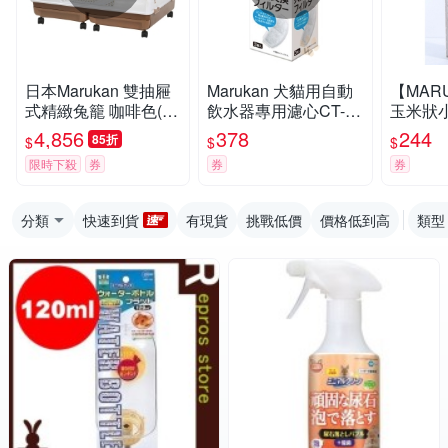
日本Marukan 雙抽屜
Marukan 犬貓用自動
【MAR
式精緻兔籠 咖啡色(M
飲水器專用濾心CT-27
玉米狀
R-999)
2
(MR-14
4,856
378
244
85折
$
$
$
限時下殺
券
券
券
分類
快速到貨
有現貨
挑戰低價
價格低到高
類型