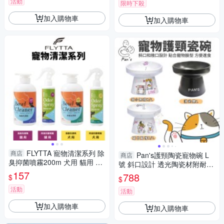
活動
限時下殺
加入購物車
加入購物車
FLYTTA 寵物清潔系列 除
商店
Pan's護頸陶瓷寵物碗 L
商店
臭抑菌噴霧200m 犬用 貓用 台
號 斜口設計 透光陶瓷材附耐熱
灣製『寵喵樂旗艦店』
157
止滑餐墊 犬貓餐碗『寵喵樂旗
788
$
$
艦店』
活動
活動
加入購物車
加入購物車