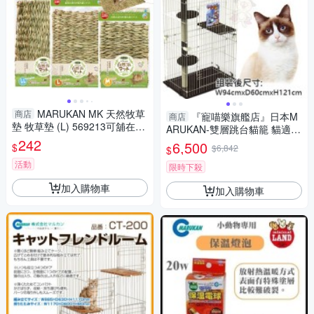
MARUKAN MK 天然牧草
商店
『寵喵樂旗艦店』日本M
商店
墊 牧草墊 (L) 569213可舖在籠
ARUKAN-雙層跳台貓籠 貓適用
子中當睡墊亦可啃咬『寵喵樂
242
【MK-CT-524】
6,500
$
$6,842
$
旗艦店』
活動
限時下殺
加入購物車
加入購物車