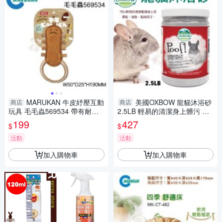
MARUKAN 牛皮紓壓互動
美國OXBOW 龍貓沐浴砂
商店
商店
玩具 毛毛蟲569534 帶有耐嚼
2.5LB 輕易的清潔身上髒污 沐
牛皮和繩索的狗玩具『寵喵樂
浴沙『寵喵樂旗艦店』
199
427
$
$
旗艦店』
活動
活動
加入購物車
加入購物車