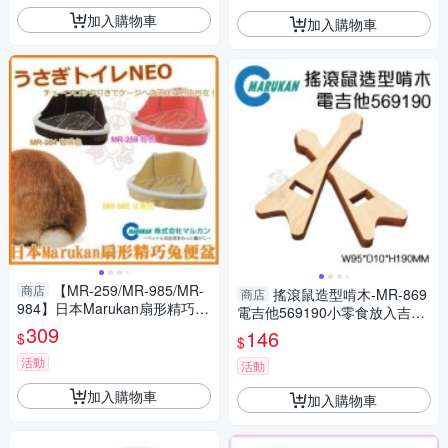
加入購物車
加入購物車
【MR-259/MR-985/MR-
商店
搖滾鼠造型啃木-MR-869
商店
984】日本Marukan扇形精巧兔
電吉他569190小零食放入吉他
便盆『寵喵樂旗艦店』
309
洞中/寵物更有興趣啃咬
146
$
$
活動
活動
加入購物車
加入購物車