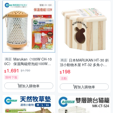
Marukan《100W CH-10
商店
日本MARUKAN HT-30 斜
商店
0C》 保溫陶磁燈泡組100W
頂小動物木屋 HT-32 多角小動
『寵喵樂旗艦店』
1,691
物木屋 『寵喵樂旗艦店』
198
$1,780
$
$
限時下殺
活動
加入購物車
加入購物車