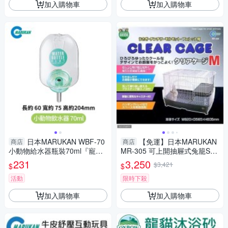
加入購物車
加入購物車
日本MARUKAN WBF-70
【免運】日本MARUKAN
商店
商店
小動物給水器瓶裝70ml『寵喵
MR-305 可上開抽屜式兔籠S號
樂旗艦店』
附輪子『寵喵樂旗艦店』
231
3,250
$3,421
$
$
活動
限時下殺
加入購物車
加入購物車