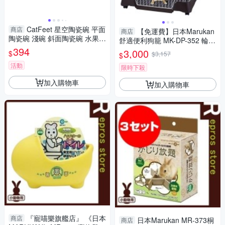
CatFeet 星空陶瓷碗 平面
商店
【免運費】日本Marukan
商店
陶瓷碗 淺碗 斜面陶瓷碗 水果斜
舒適便利狗籠 MK-DP-352 輪子
面陶瓷碗 寵物餐碗『寵喵樂旗
394
移動式 貓籠 小動物籠子『寵喵
3,000
$
$3,157
$
艦店』
樂旗艦店』
活動
限時下殺
加入購物車
加入購物車
『寵喵樂旗艦店』 《日本
商店
日本Marukan MR-373桐
商店