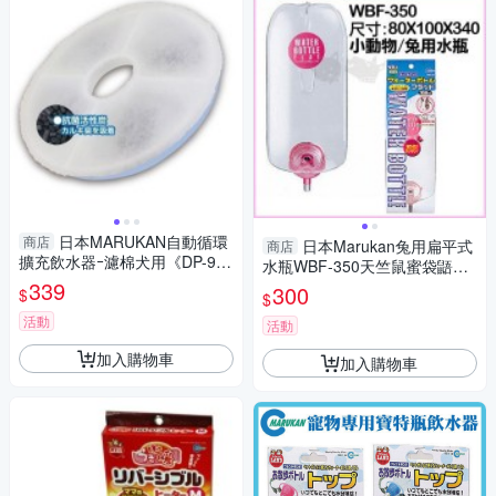
日本MARUKAN自動循環
商店
日本Marukan兔用扁平式
商店
擴充飲水器ｰ濾棉犬用《DP-93
水瓶WBF-350天竺鼠蜜袋鼯
0》 DP-929專用『寵喵樂旗艦
339
『寵喵樂旗艦店』
300
$
$
店』
活動
活動
加入購物車
加入購物車