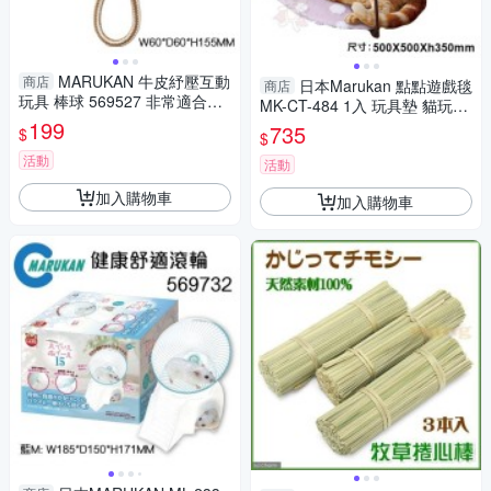
MARUKAN 牛皮紓壓互動
商店
日本Marukan 點點遊戲毯
商店
玩具 棒球 569527 非常適合超
MK-CT-484 1入 玩具墊 貓玩具
小型和小型犬與主人互動『寵
199
『寵喵樂旗艦店』
735
$
$
喵樂旗艦店』
活動
活動
加入購物車
加入購物車