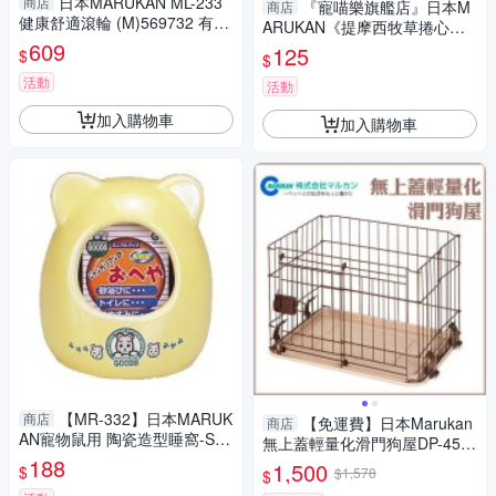
日本MARUKAN ML-233
商店
『寵喵樂旗艦店』日本M
商店
健康舒適滾輪 (M)569732 有效
ARUKAN《提摩西牧草捲心棒3
利用下方空間作為房屋『寵喵
609
入》兔子可以邊磨牙邊吃牧草
125
$
$
樂旗艦店』
MR-609
活動
活動
加入購物車
加入購物車
【MR-332】日本MARUK
商店
【免運費】日本Marukan
商店
AN寵物鼠用 陶瓷造型睡窩-S
無上蓋輕量化滑門狗屋DP-457-
『寵喵樂旗艦店』
188
S號『寵喵樂旗艦店』
1,500
$
$1,578
$