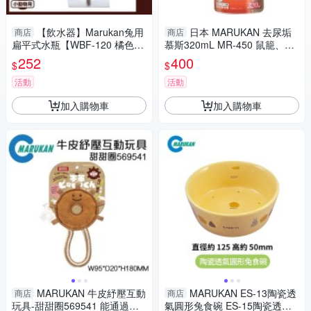
【飲水器】Marukan兔用
日本 MARUKAN 去尿垢
商店
商店
扁平式水瓶【WBF-120 橘色12
慕斯320mL MR-450 鼠籠、兔
0ml】，天竺鼠蜜袋鼯都適用
龍、兔便盆適用 // 泡泡更易清
252
400
$
$
『寵喵樂旗艦店』
除『寵喵樂旗艦店』
活動
活動
加入購物車
加入購物車
MARUKAN 牛皮紓壓互動
MARUKAN ES-13陶瓷透
商店
商店
玩具-甜甜圈569541 能通過拉
氣圓形兔食碗 ES-15陶瓷透氣