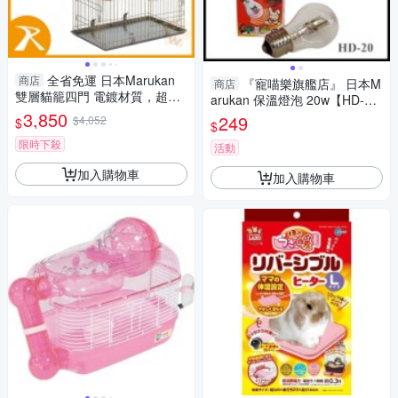
全省免運 日本Marukan
商店
『寵喵樂旗艦店』 日本M
商店
雙層貓籠四門 電鍍材質，超大
arukan 保溫燈泡 20w【HD-2
空間CT-200『寵喵樂旗艦店』
3,850
0】
249
$4,052
$
$
限時下殺
活動
加入購物車
加入購物車