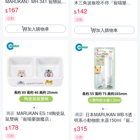
MARUKAN》MR-341 寵物鼠用
木三角波板咬不停『寵喵樂旗
可愛小便盆‧方便放置直鼠籠內
167
艦店』
142
$
$
活動
活動
加入購物車
加入購物車
MARUKAN ES-19陶瓷鼠
商店
日本MARUKAN WB-5透
商店
鼠雙碗『寵喵樂旗艦店』
明系小動物飲水器150ml『寵喵
178
樂旗艦店』
315
$
$
活動
活動