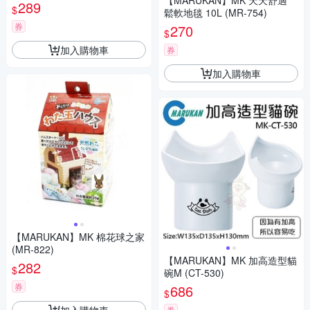
【MARUKAN】MK 天天舒適
289
$
鬆軟地毯 10L (MR-754)
券
270
$
加入購物車
券
加入購物車
【MARUKAN】MK 棉花球之家
(MR-822)
【MARUKAN】MK 加高造型貓
282
$
碗M (CT-530)
券
686
$
加入購物車
券