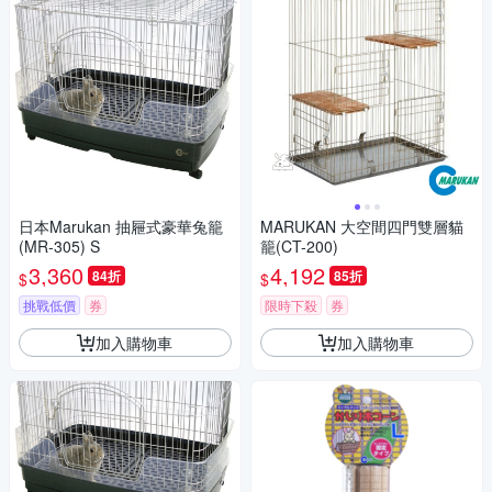
日本Marukan 抽屜式豪華兔籠
MARUKAN 大空間四門雙層貓
(MR-305) S
籠(CT-200)
3,360
4,192
84折
85折
$
$
挑戰低價
券
限時下殺
券
加入購物車
加入購物車