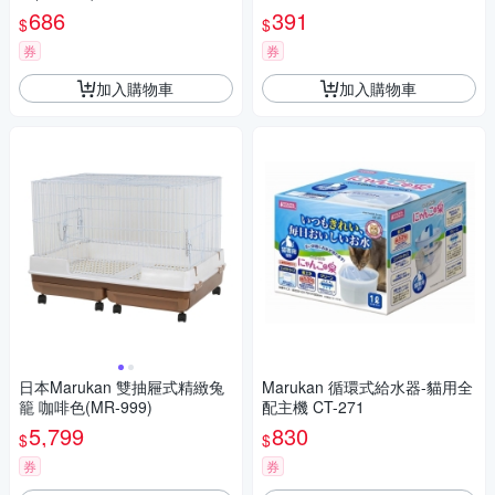
686
391
$
$
券
券
加入購物車
加入購物車
日本Marukan 雙抽屜式精緻兔
Marukan 循環式給水器-貓用全
籠 咖啡色(MR-999)
配主機 CT-271
5,799
830
$
$
券
券