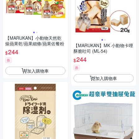
【MARUKAN】小動物天然乾
燥蘋果乾/蘋果細條/蘋果佐餐粉
【MARUKAN】MK 小動物卡哩
244
酥脆吐司 (ML-54)
$
244
$
券
券
加入購物車
加入購物車