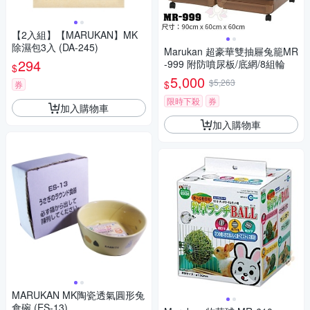
【2入組】【MARUKAN】MK
除濕包3入 (DA-245)
Marukan 超豪華雙抽屜兔籠MR
294
-999 附防噴尿板/底網/8組輪
$
5,000
$5,263
$
券
限時下殺
券
加入購物車
加入購物車
MARUKAN MK陶瓷透氣圓形兔
食碗 (ES-13)