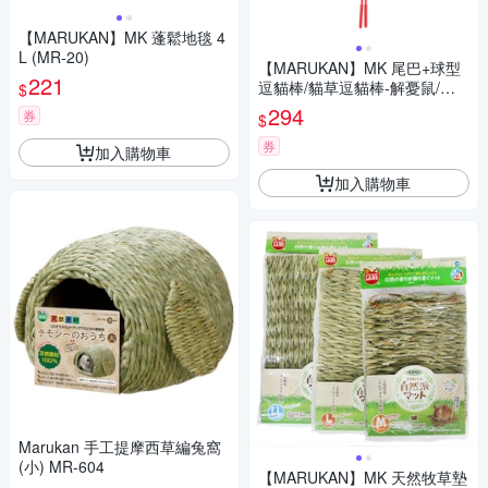
【MARUKAN】MK 蓬鬆地毯 4
L (MR-20)
【MARUKAN】MK 尾巴+球型
221
逗貓棒/貓草逗貓棒-解憂鼠/招
$
手逗貓棒-貓掌
294
券
$
券
加入購物車
加入購物車
Marukan 手工提摩西草編兔窩
(小) MR-604
【MARUKAN】MK 天然牧草墊