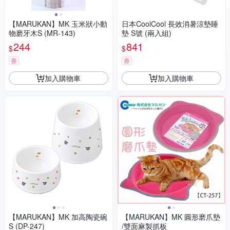
【MARUKAN】MK 玉米狀小動
日本CoolCool 長效消暑涼墊睡
物磨牙木S (MR-143)
墊 S號 (兩入組)
244
841
$
$
券
券
加入購物車
加入購物車
【MARUKAN】MK 加高陶瓷碗
【MARUKAN】MK 圓形磨爪墊
S (DP-247)
/雙面麻製抓板