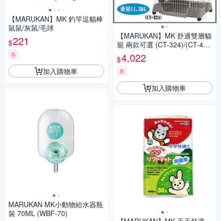
【MARUKAN】MK 釣竿逗貓棒
鼠鼠/灰鼠/毛球
【MARUKAN】MK 舒適雙層貓
221
$
籠 兩款可選 (CT-324)/(CT-45
1)
券
4,022
$
加入購物車
券
加入購物車
MARUKAN MK小動物給水器瓶
裝 70ML (WBF-70)