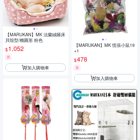
【MARUKAN】MK 法蘭絨睡床
貝殼型/橢圓形 粉色
【MARUKAN】MK 慌張小鼠19
1,052
$
+1
券
478
$
加入購物車
券
加入購物車