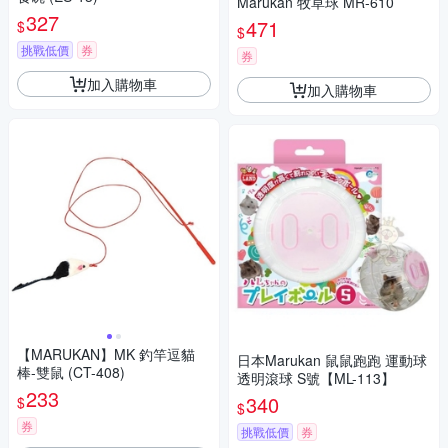
Marukan 牧草球 MR-610
327
471
$
$
挑戰低價
券
券
加入購物車
加入購物車
【MARUKAN】MK 釣竿逗貓
日本Marukan 鼠鼠跑跑 運動球
棒-雙鼠 (CT-408)
透明滾球 S號【ML-113】
233
340
$
$
券
挑戰低價
券