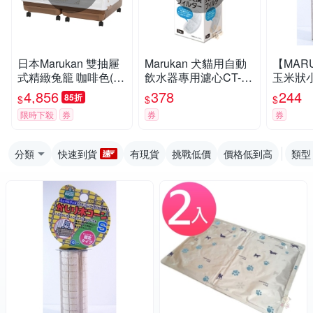
日本Marukan 雙抽屜
Marukan 犬貓用自動
【MAR
式精緻兔籠 咖啡色(M
飲水器專用濾心CT-27
玉米狀
R-999)
2
(MR-14
4,856
378
244
85折
$
$
$
限時下殺
券
券
券
分類
快速到貨
有現貨
挑戰低價
價格低到高
類型