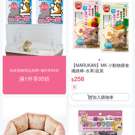
【MARUKAN】MK 小動物膳食
知名寵物用品/飼料 滿件享95折
纖維棒-水果/蔬菜
258
滿1件享95折
$
券
加入購物車