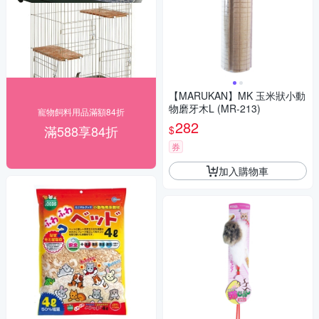
【MARUKAN】MK 玉米狀小動
物磨牙木L (MR-213)
寵物飼料用品滿額84折
282
滿588享84折
$
券
加入購物車