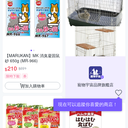
【MARUKAN】MK 消臭凝固鼠
砂 650g (MR-966)
210
$221
$
限時下殺
券
寵物宇宙品牌旗艦店
加入購物車
現在可以追蹤你喜愛的商店！