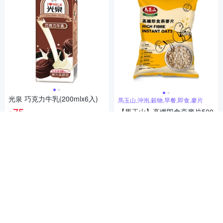
光泉 巧克力牛乳(200mlx6入)
馬玉山,沖泡,穀物,早餐,即食,麥片
75
【馬玉山】高纖即食燕麥片500
$
g(包)
4.9
(
66
)
總銷量>300
54
$
活動
券
4.8
(
107
)
總銷量>500
加入購物車
活動
券
加入購物車