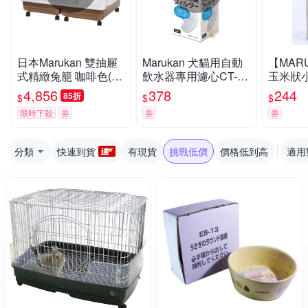
日本Marukan 雙抽屜
Marukan 犬貓用自動
【MAR
式精緻兔籠 咖啡色(M
飲水器專用濾心CT-27
玉米狀
R-999)
2
(MR-14
4,856
378
244
85折
$
$
$
限時下殺
券
券
券
分類
快速到貨
有現貨
挑戰低價
價格低到高
適用