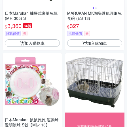
日本Marukan 抽屜式豪華兔籠
MARUKAN MK陶瓷透氣圓形兔
(MR-305) S
食碗 (ES-13)
3,360
327
84折
$
$
挑戰低價
券
挑戰低價
券
加入購物車
加入購物車
日本Marukan 鼠鼠跑跑 運動球
透明滾球 S號【ML-113】
寵物飼料用品滿額84折