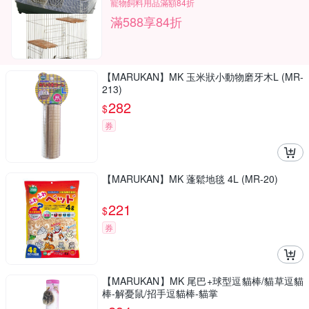
寵物飼料用品滿額84折
滿588享84折
【MARUKAN】MK 玉米狀小動物磨牙木L (MR-
213)
282
$
券
【MARUKAN】MK 蓬鬆地毯 4L (MR-20)
221
$
券
【MARUKAN】MK 尾巴+球型逗貓棒/貓草逗貓
棒-解憂鼠/招手逗貓棒-貓掌