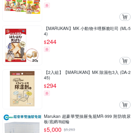
券
【MARUKAN】MK 小動物卡哩酥脆吐司 (ML-5
4)
244
$
券
【2入組】【MARUKAN】MK 除濕包3入 (DA-2
45)
294
$
券
Marukan 超豪華雙抽屜兔籠MR-999 附防噴尿
板/底網/8組輪
5,000
$
$
5,263