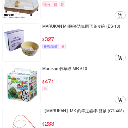
限時下殺
券
MARUKAN MK陶瓷透氣圓形兔食碗 (ES-13)
327
$
挑戰低價
券
Marukan 牧草球 MR-610
471
$
券
【MARUKAN】MK 釣竿逗貓棒-雙鼠 (CT-408)
233
$