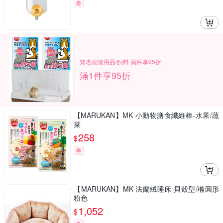
券
知名寵物用品/飼料 滿件享95折
滿1件享95折
【MARUKAN】MK 小動物膳食纖維棒-水果/蔬
菜
258
$
券
【MARUKAN】MK 法蘭絨睡床 貝殼型/橢圓形
粉色
1,052
$