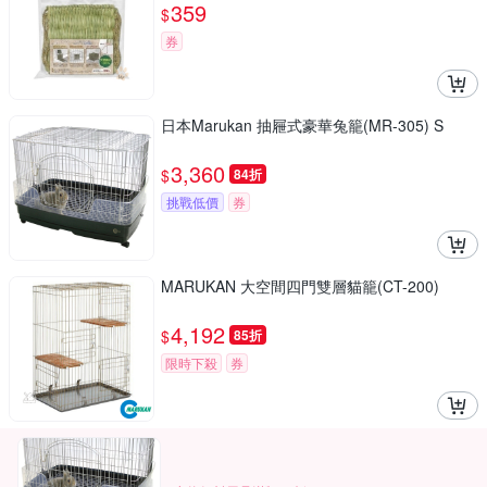
359
$
券
日本Marukan 抽屜式豪華兔籠(MR-305) S
3,360
$
84折
挑戰低價
券
MARUKAN 大空間四門雙層貓籠(CT-200)
4,192
$
85折
限時下殺
券