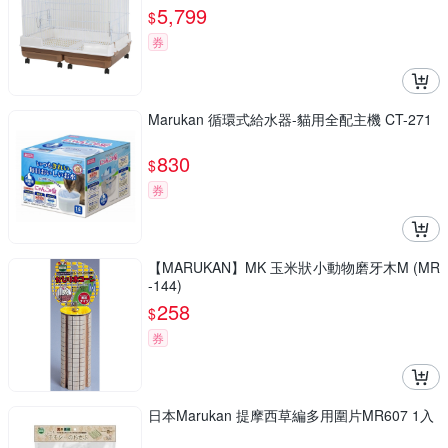
5,799
$
券
Marukan 循環式給水器-貓用全配主機 CT-271
830
$
券
【MARUKAN】MK 玉米狀小動物磨牙木M (MR
-144)
258
$
券
日本Marukan 提摩西草編多用圍片MR607 1入