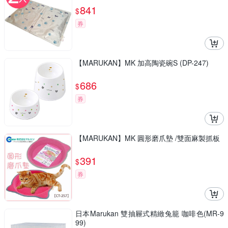
841
$
券
【MARUKAN】MK 加高陶瓷碗S (DP-247)
686
$
券
【MARUKAN】MK 圓形磨爪墊 /雙面麻製抓板
391
$
券
日本Marukan 雙抽屜式精緻兔籠 咖啡色(MR-9
99)