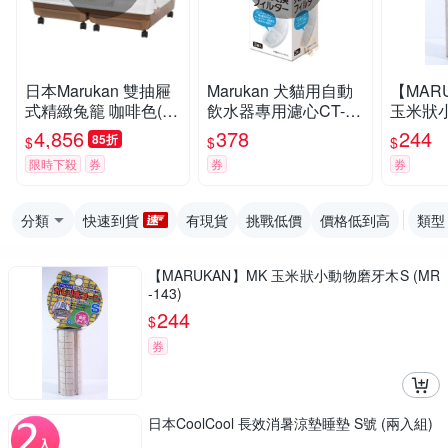
日本Marukan 雙抽屜
Marukan 犬貓用自動
【MAR
式精緻兔籠 咖啡色(M
飲水器專用濾心CT-27
玉米狀
R-999)
2
(MR-14
4,856
378
244
85折
$
$
$
限時下殺
券
券
券
分類
快速到貨
有現貨
挑戰低價
價格低到高
類型
【MARUKAN】MK 玉米狀小動物磨牙木S (MR
-143)
244
$
券
日本CoolCool 長效消暑涼墊睡墊 S號 (兩入組)