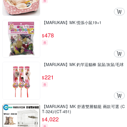
券
【MARUKAN】MK 慌張小鼠19+1
478
$
券
【MARUKAN】MK 釣竿逗貓棒 鼠鼠/灰鼠/毛球
221
$
券
【MARUKAN】MK 舒適雙層貓籠 兩款可選 (C
T-324)/(CT-451)
4,022
$
券