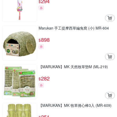
294
$
券
Marukan 手工提摩西草編兔窩 (小) MR-604
898
$
券
【MARUKAN】MK 天然牧草墊M (ML-219)
282
$
券
【MARUKAN】MK 牧草捲心棒3入 (MR-609)
251