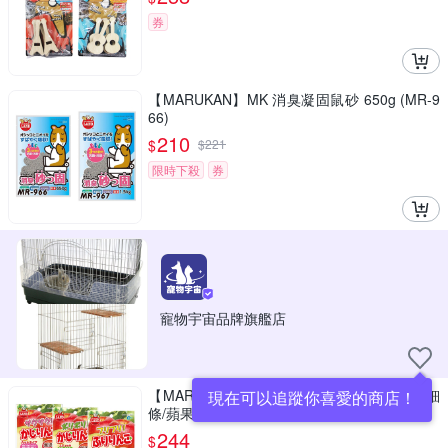
券
【MARUKAN】MK 消臭凝固鼠砂 650g (MR-9
66)
210
$
$
221
限時下殺
券
寵物宇宙品牌旗艦店
【MARUKAN】小動物天然乾燥蘋果乾/蘋果細
現在可以追蹤你喜愛的商店！
條/蘋果佐餐粉
244
$