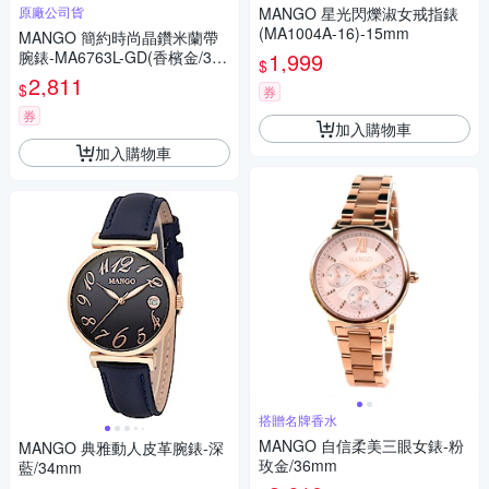
原廠公司貨
MANGO 星光閃爍淑女戒指錶
(MA1004A-16)-15mm
MANGO 簡約時尚晶鑽米蘭帶
腕錶-MA6763L-GD(香檳金/33
1,999
$
mm)
2,811
$
券
券
加入購物車
加入購物車
搭贈名牌香水
MANGO 自信柔美三眼女錶-粉
MANGO 典雅動人皮革腕錶-深
玫金/36mm
藍/34mm