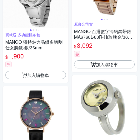
原廠公司貨
MANGO 百搭數字簡約鋼帶錶-
買就送 多功能帆布包
MA6768L-80R-H(玫瑰金/36m
MANGO 獨特魅力晶鑽多切割
m)
3,092
$
仕女腕錶-銀/36mm
券
1,900
$
加入購物車
券
加入購物車