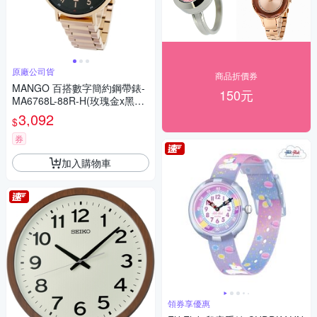
原廠公司貨
商品折價券
MANGO 百搭數字簡約鋼帶錶-
150元
MA6768L-88R-H(玫瑰金x黑面/
36mm)
3,092
$
券
加入購物車
領券享優惠