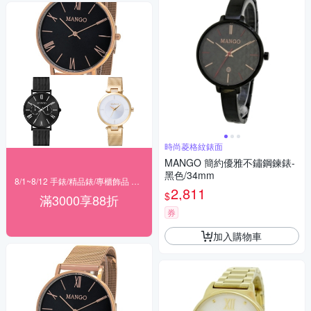
時尚菱格紋錶面
MANGO 簡約優雅不鏽鋼鍊錶-
黑色/34mm
8/1~8/12 手錶/精品錶/專櫃飾品 指定商品滿$3000享88折
2,811
$
滿3000享88折
券
加入購物車