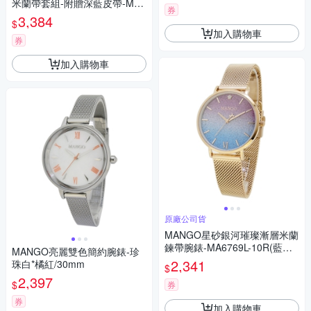
米蘭帶套組-附贈深藍皮帶-MA6
券
731L-55R-H(深藍色x玫瑰金/38
3,384
$
mm)
加入購物車
券
加入購物車
原廠公司貨
MANGO星砂銀河璀璨漸層米蘭
鍊帶腕錶-MA6769L-10R(藍紫
MANGO亮麗雙色簡約腕錶-珍
漸層/34mm)
2,341
珠白*橘紅/30mm
$
2,397
$
券
券
加入購物車