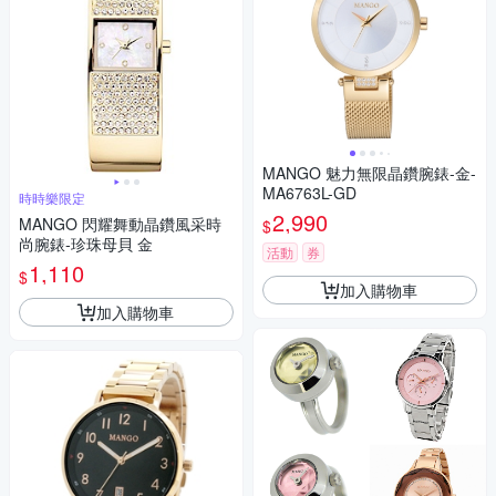
MANGO 魅力無限晶鑽腕錶-金-
MA6763L-GD
時時樂限定
2,990
MANGO 閃耀舞動晶鑽風采時
$
尚腕錶-珍珠母貝 金
活動
券
1,110
$
加入購物車
加入購物車