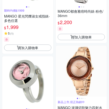
限時均價$1999
MANGO都會雅痞時尚錶-粉色/
36mm
MANGO 星光閃爍淑女戒指錶-
多色任選
2,200
$
1,999
$
券
5
(
1
)
加入購物車
券
加入購物車
新品上市,現正熱銷中
MANGO 玻璃切割魅力四射水