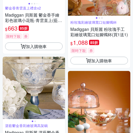
鬱金香青雲直上禮盒x2
Madiggan 貝斯麗 鬱金香手繪
彩色玻璃小花瓶-青雲直上(藍色
粉玫瑰彩繪玻璃寬口短腳燭杯
+紫紅)4件組/禮盒(買1送1)
663
85折
$
Madiggan 貝斯麗 粉玫瑰手工
彩繪玻璃寬口短腳燭杯(買1送1)
限時下殺
券
1,088
85折
$
加入購物車
限時下殺
券
加入購物車
湛藍鬱金香彩繪玻璃高架碗
Madiggan 貝斯麗 湛藍鬱金香