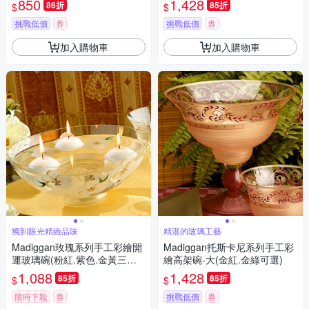
850
1,428
86折
85折
$
$
挑戰低價
券
挑戰低價
券
加入購物車
加入購物車
獨到眼光精緻品味
精湛的玻璃工藝
Madiggan玫瑰系列手工彩繪開
Madiggan托斯卡尼系列手工彩
運玻璃碗(粉紅.紫色.金黃三色
繪高架碗-大(金紅.金綠可選)
任選)
1,088
1,428
85折
85折
$
$
限時下殺
券
挑戰低價
券