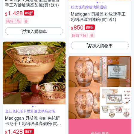
手工彩繪玻璃高架碗(買1送1)
粉玫瑰彩繪玻璃開運碗
1,428
85折
$
Madiggan 貝斯麗 粉玫瑰手工
彩繪玻璃開運碗(買1送1)
限時下殺
券
850
86折
$
加入購物車
限時下殺
券
加入購物車
金紅色托斯卡尼彩繪玻璃高架碗
Madiggan 貝斯麗 金紅色托斯
卡尼手工彩繪玻璃高架碗(買1
送1)
1,428
85折
$
商品折價券