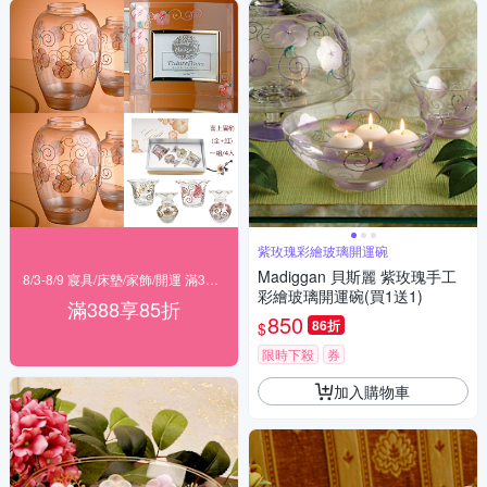
紫玫瑰彩繪玻璃開運碗
Madiggan 貝斯麗 紫玫瑰手工
8/3-8/9 寢具/床墊/家飾/開運 滿388享85折
彩繪玻璃開運碗(買1送1)
滿388享85折
850
86折
$
限時下殺
券
加入購物車