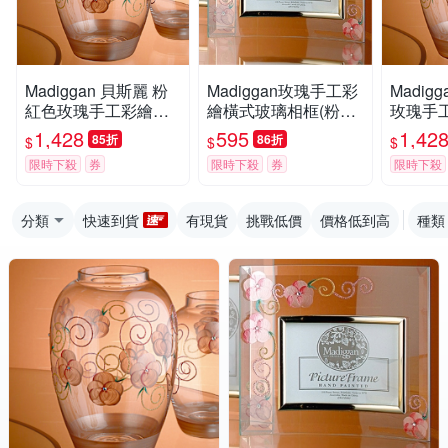
Madiggan 貝斯麗 粉
Madiggan玫瑰手工彩
Madig
紅色玫瑰手工彩繪橢
繪橫式玻璃相框(粉紅.
玫瑰手
圓大花瓶(買1送1)
紫色.金黃三色任選)
橢圓花瓶
1,428
595
1,42
85折
86折
$
$
$
限時下殺
券
限時下殺
券
限時下殺
分類
快速到貨
有現貨
挑戰低價
價格低到高
種類