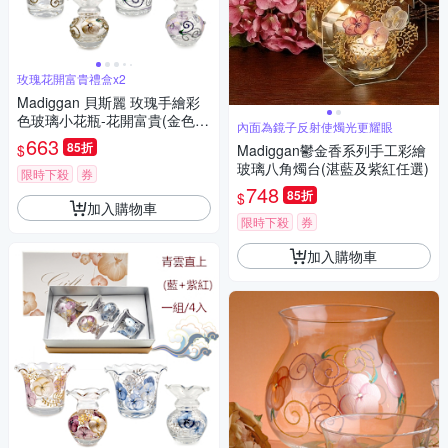
玫瑰花開富貴禮盒x2
Madiggan 貝斯麗 玫瑰手繪彩
色玻璃小花瓶-花開富貴(金色
內面為鏡子反射使燭光更耀眼
+紫色)4件組/禮盒(買1送1)
663
85折
$
Madiggan鬱金香系列手工彩繪
玻璃八角燭台(湛藍及紫紅任選)
限時下殺
券
748
85折
$
加入購物車
限時下殺
券
加入購物車