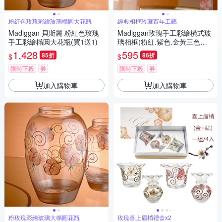
粉紅色玫瑰彩繪玻璃橢圓大花瓶
經典相框珍藏百年工藝
Madiggan 貝斯麗 粉紅色玫瑰
Madiggan玫瑰手工彩繪橫式玻
手工彩繪橢圓大花瓶(買1送1)
璃相框(粉紅.紫色.金黃三色任
選)
1,428
595
85折
86折
$
$
限時下殺
券
限時下殺
券
加入購物車
加入購物車
粉玫瑰彩繪玻璃大橢圓花瓶
玫瑰喜上眉梢禮盒x2