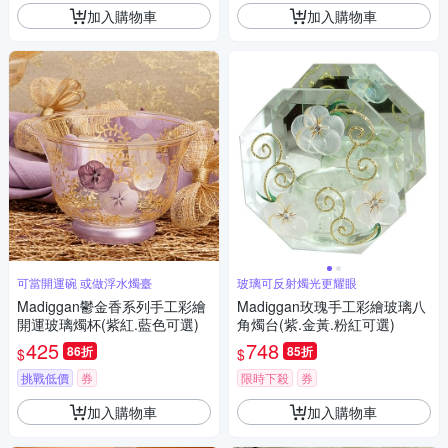
加入購物車
加入購物車
可當開運碗 或做浮水燭臺
玻璃可反射燭光更耀眼
Madiggan鬱金香系列手工彩繪
Madiggan玫瑰手工彩繪玻璃八
開運玻璃燭杯(紫紅.藍色可選)
角燭台(紫.金黃.粉紅可選)
425
748
86折
85折
$
$
挑戰低價
券
限時下殺
券
加入購物車
加入購物車