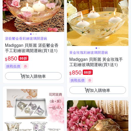
湛藍鬱金香彩繪玻璃開運碗
Madiggan 貝斯麗 湛藍鬱金香
手工彩繪玻璃開運碗(買1送1)
黃金玫瑰彩繪玻璃開運碗
850
86折
$
Madiggan 貝斯麗 黃金玫瑰手
工彩繪玻璃開運碗(買1送1)
挑戰低價
券
850
86折
$
加入購物車
挑戰低價
券
加入購物車