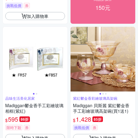
挑戰低價
券
150元
加入購物車
品味生活美化居家
紫紅鬱金香彩繪玻璃高架碗
Madiggan鬱金香手工彩繪玻璃
Madiggan 貝斯麗 紫紅鬱金香
相框(紫紅)
手工彩繪玻璃高架碗(買1送1)
595
1,428
86折
85折
$
$
限時下殺
券
挑戰低價
券
加入購物車
加入購物車