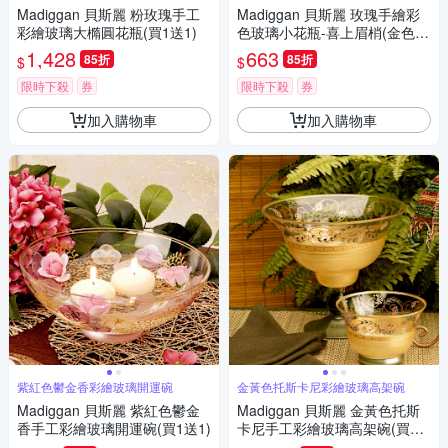
Madiggan 貝斯麗 粉玫瑰手工
Madiggan 貝斯麗 玫瑰手繪彩
彩繪玻璃大橢圓花瓶(買1送1)
色玻璃小花瓶-喜上眉梢(金色
+紅色)4件組/禮盒(買1送1)
1,428
663
85折
85折
$
$
限時下殺
券
限時下殺
券
加入購物車
加入購物車
紫紅色鬱金香彩繪玻璃開運碗
金黃色托斯卡尼彩繪玻璃高架碗
Madiggan 貝斯麗 紫紅色鬱金
Madiggan 貝斯麗 金黃色托斯
香手工彩繪玻璃開運碗(買1送1)
卡尼手工彩繪玻璃高架碗(買1
送1)