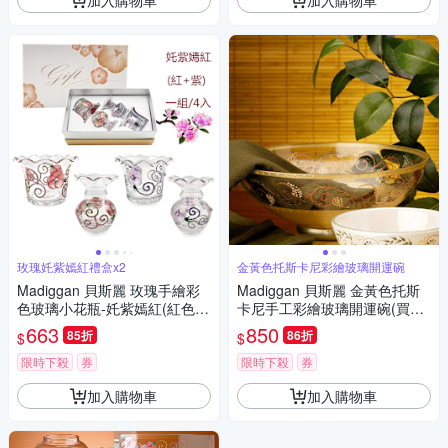
玫瑰奼紫嫣紅禮盒x2
金黃色托斯卡尼彩繪玻璃開運碗
Madiggan 貝斯麗 玫瑰手繪彩
Madiggan 貝斯麗 金黃色托斯
色玻璃小花瓶-奼紫嫣紅(紅色
卡尼手工彩繪玻璃開運碗(買1
+紫色)4件組/禮盒(買1送1)
送1)
663
850
85折
86折
$
$
限時下殺
券
限時下殺
券
加入購物車
加入購物車