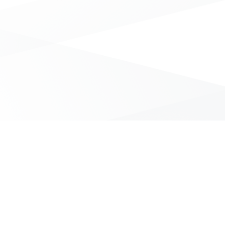
無符合條件的商品結果，換換其他篩選條件吧！
Yahoo台灣電子商務 版權所有 © 2026 服務條款(
更新
)
客服中心
|
關於我們
|
購物須知
網路安全
|
隱私權
|
分類地圖