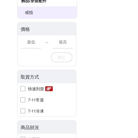
飾品​/​穿搭​配件
戒指
價格
-
確定
取貨方式
快速到貨
7-11常溫
7-11冷凍
商品狀況