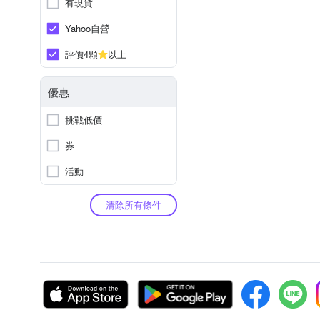
有現貨
Yahoo自營
評價4顆
以上
優惠
挑戰低價
券
活動
清除所有條件