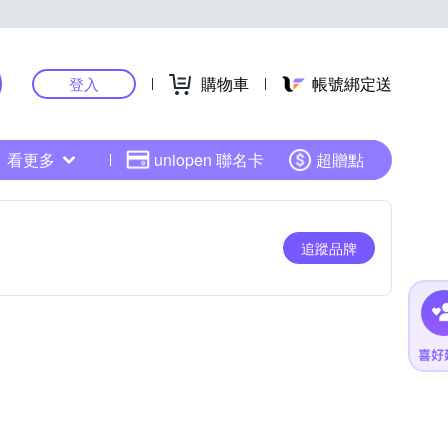
購物車
帳號綁定送
登入
看更多
uniopen 聯名卡
超贈點
追蹤品牌