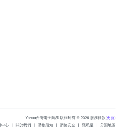
Yahoo台灣電子商務 版權所有 © 2026 服務條款(
更新
)
服中心
|
關於我們
|
購物須知
|
網路安全
|
隱私權
|
分類地圖