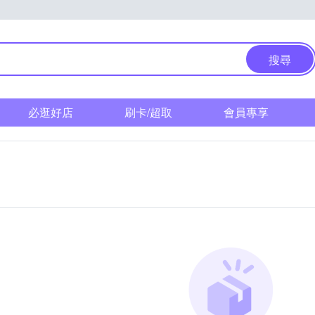
搜尋
必逛好店
刷卡/超取
會員專享