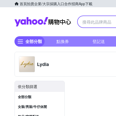
首頁
拍賣
企業/大宗採購入口
合作招商
App下載
Yahoo購物中心
全部分類
點換券
登記送
Lydia
依分類篩選
全部分類
女裝/男裝/牛仔休閒