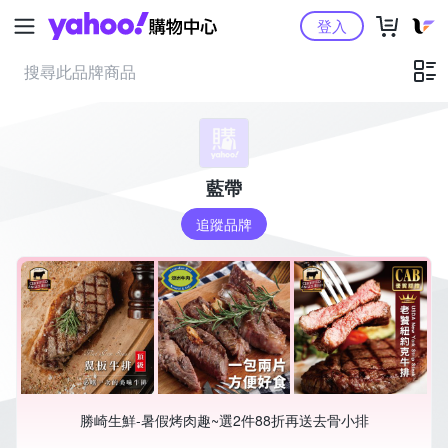
Yahoo購物中心
登入
藍帶
追蹤品牌
勝崎生鮮-暑假烤肉趣~選2件88折再送去骨小排