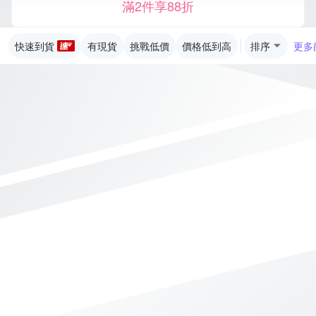
滿2件享88折
快速到貨
有現貨
挑戰低價
價格低到高
排序
更多