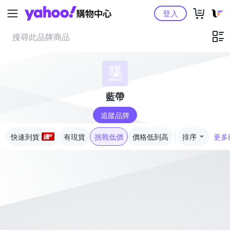
Yahoo購物中心
登入
藍帶
追蹤品牌
快速到貨
有現貨
挑戰低價
價格低到高
排序
更多