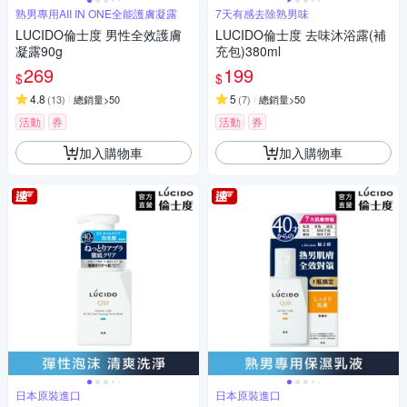
熟男專用AII IN ONE全能護膚凝露
7天有感去除熟男味
LUCIDO倫士度 男性全效護膚
LUCIDO倫士度 去味沐浴露(補
凝露90g
充包)380ml
269
199
$
$
4.8
5
(
13
)
總銷量>50
(
7
)
總銷量>50
活動
券
活動
券
加入購物車
加入購物車
日本原裝進口
日本原裝進口