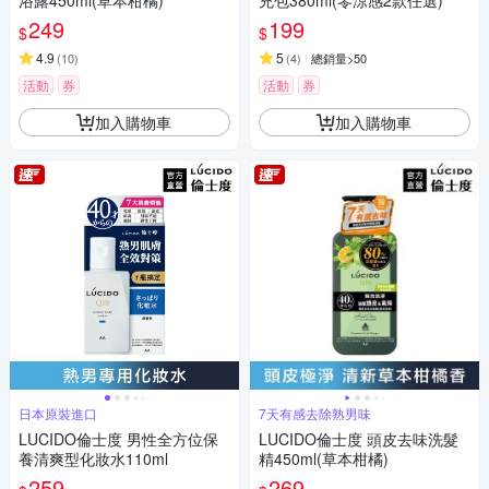
浴露450ml(草本柑橘)
充包380ml(零涼感2款任選)
249
199
$
$
4.9
5
(
10
)
(
4
)
總銷量>50
活動
券
活動
券
加入購物車
加入購物車
日本原裝進口
7天有感去除熟男味
LUCIDO倫士度 男性全方位保
LUCIDO倫士度 頭皮去味洗髮
養清爽型化妝水110ml
精450ml(草本柑橘)
259
269