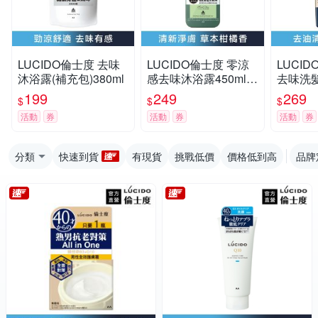
LUCIDO倫士度 去味
LUCIDO倫士度 零涼
LUCI
沐浴露(補充包)380ml
感去味沐浴露450ml
去味洗髮
(草本柑橘)
199
249
269
$
$
$
活動
券
活動
券
活動
券
分類
快速到貨
有現貨
挑戰低價
價格低到高
品牌