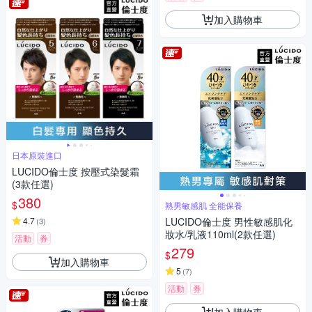
加入購物車
日本原裝進口
LUCIDO倫士度 按壓式染髮霜
(3款任選)
380
$
熟男敏感肌 全能保養
4.7
LUCIDO倫士度 男性敏感肌化
(
3
)
妝水/乳液110ml(2款任選)
活動
券
279
$
加入購物車
5
(
7
)
活動
券
加入購物車