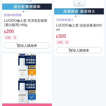
對應40熟男髮
日本原裝進口
LUCIDO倫士度 亮澤造型慕斯
(遮白髮用)185g
LUCIDO倫士度 頭皮保養液200
ml
200
$
320
$
活動
券
活動
券
加入購物車
加入購物車