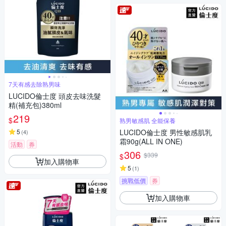
7天有感去除熟男味
LUCIDO倫士度 頭皮去味洗髮
精(補充包)380ml
219
$
熟男敏感肌 全能保養
5
LUCIDO倫士度 男性敏感肌乳
(
4
)
霜90g(ALL IN ONE)
活動
券
306
$339
$
加入購物車
5
(
1
)
挑戰低價
券
加入購物車