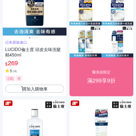
日本原裝進口
LUCIDO倫士度 頭皮去味洗髮
精450ml
269
$
5
(
4
)
醫美節限定
活動
券
滿299享9折
加入購物車