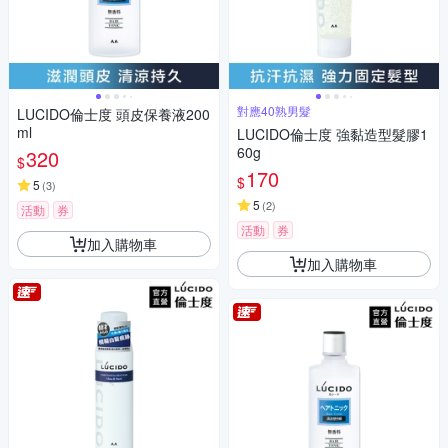
對應40熟男髮
LUCIDO倫士度 頭皮保養液200
ml
LUCIDO倫士度 強黏造型髮膠1
60g
320
$
170
$
5
(
3
)
5
(
2
)
活動
券
活動
券
加入購物車
加入購物車