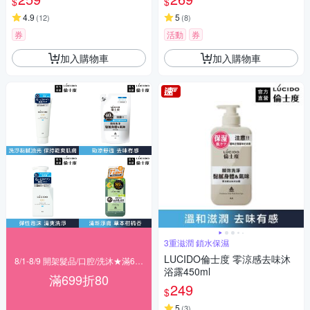
$
$
4.9
5
(
12
)
(
8
)
券
活動
券
加入購物車
加入購物車
3重滋潤 鎖水保濕
LUCIDO倫士度 零涼感去味沐
8/1-8/9 開架髮品/口腔/洗沐★滿699折80
浴露450ml
滿699折80
249
$
5
(
3
)