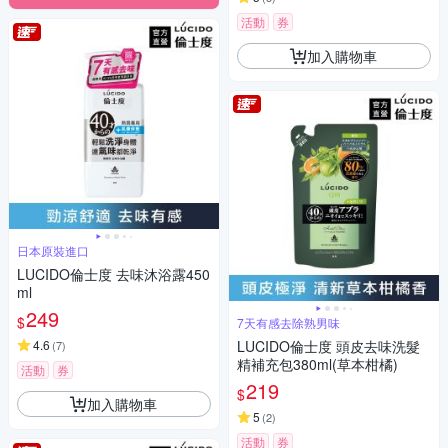
活動
券
加入購物車
日本原裝進口
LUCIDO倫士度 去味沐浴露450
ml
249
$
7天有感去除熟男味
4.6
LUCIDO倫士度 頭皮去味洗髮
(
7
)
精補充包380ml(草本柑橘)
活動
券
219
$
加入購物車
5
(
2
)
活動
券