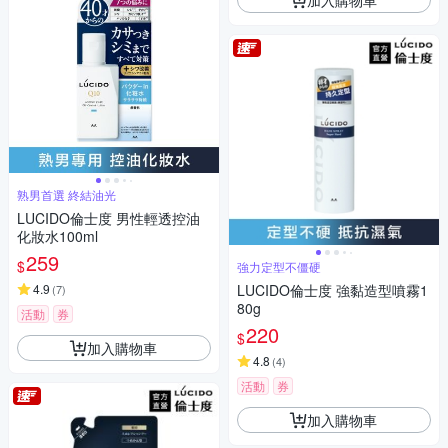
熟男首選 終結油光
LUCIDO倫士度 男性輕透控油
化妝水100ml
259
$
強力定型不僵硬
4.9
LUCIDO倫士度 強黏造型噴霧1
(
7
)
80g
活動
券
220
$
加入購物車
4.8
(
4
)
活動
券
加入購物車