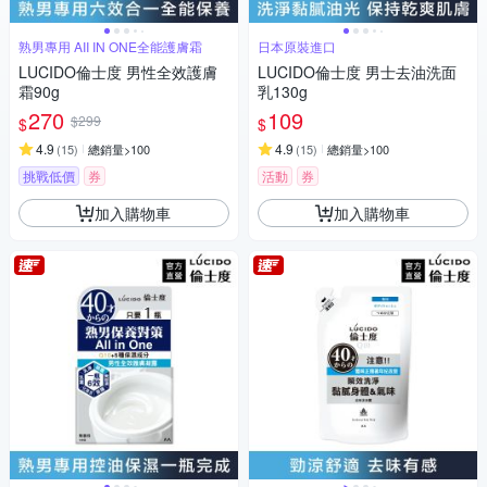
熟男專用 AII IN ONE全能護膚霜
日本原裝進口
LUCIDO倫士度 男性全效護膚
LUCIDO倫士度 男士去油洗面
霜90g
乳130g
270
109
$299
$
$
4.9
4.9
(
15
)
總銷量>100
(
15
)
總銷量>100
挑戰低價
券
活動
券
加入購物車
加入購物車