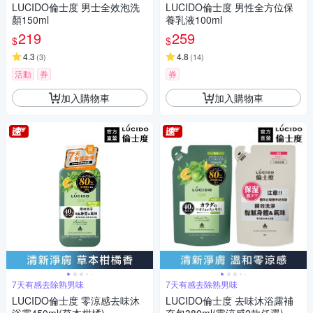
LUCIDO倫士度 男士全效泡洗
LUCIDO倫士度 男性全方位保
顏150ml
養乳液100ml
219
259
$
$
4.3
4.8
(
3
)
(
14
)
活動
券
券
加入購物車
加入購物車
7天有感去除熟男味
7天有感去除熟男味
LUCIDO倫士度 零涼感去味沐
LUCIDO倫士度 去味沐浴露補