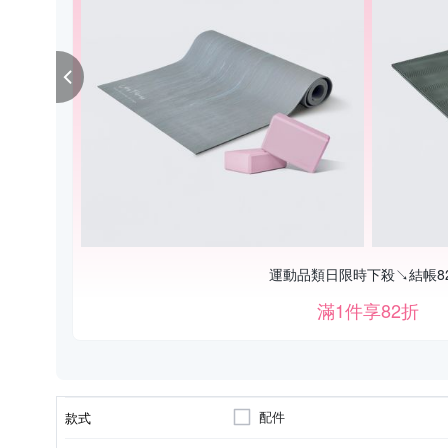
運動品類日限時下殺↘結帳8
滿1件享82折
配件
款式