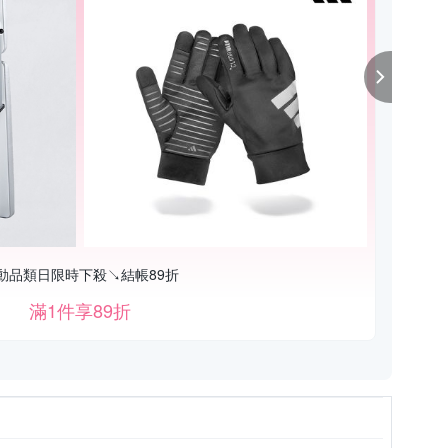
動品類日限時下殺↘結帳89折
滿1件享89折