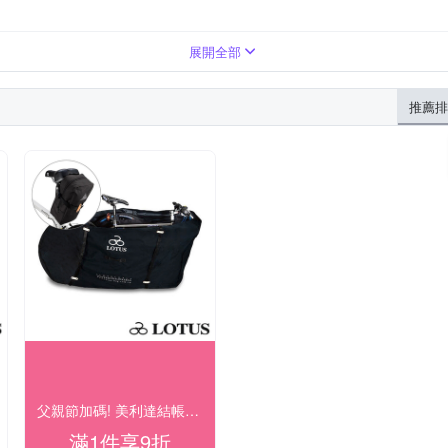
展開全部
推薦排
父親節加碼! 美利達結帳9折
滿1件享9折