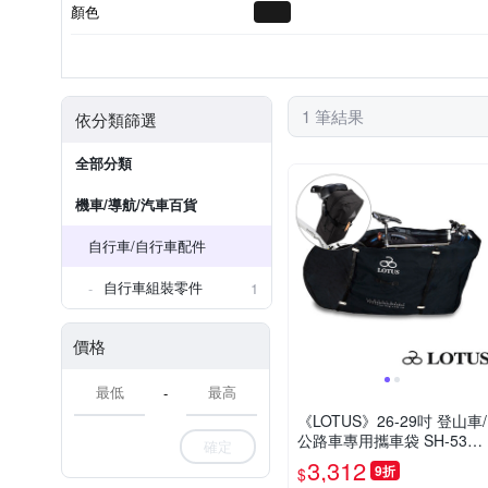
顏色
包包
類別
1 筆結果
依分類篩選
全部分類
機車/導航/汽車百貨
自行車/自行車配件
自行車組裝零件
1
價格
-
《LOTUS》26-29吋 登山車/
公路車專用攜車袋 SH-5311
確定
S 拆單輪 火車/車包/折疊車/
3,312
9折
$
收納袋/包袋/單車/自行車