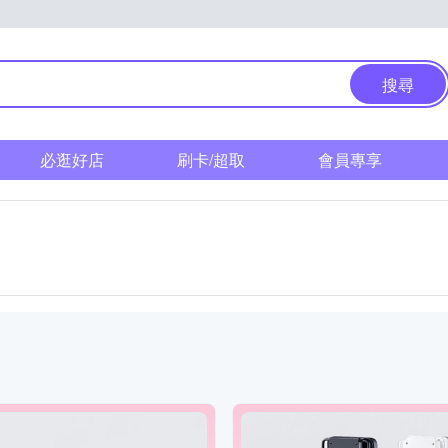
搜尋
必逛好店
刷卡/超取
會員專享