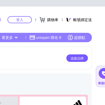
購物車
帳號綁定送
登入
看更多
uniopen 聯名卡
超贈點
追蹤品牌