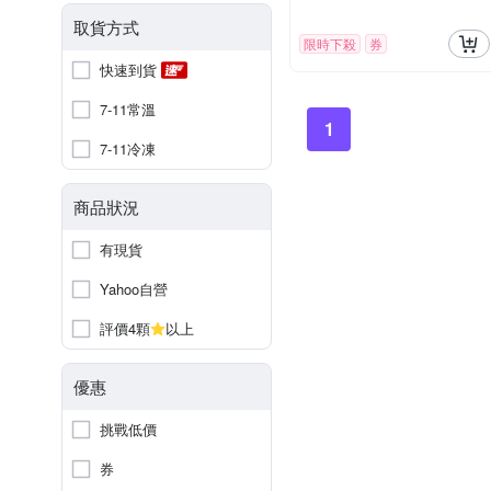
取貨方式
限時下殺
券
快速到貨
7-11常溫
1
7-11冷凍
商品狀況
有現貨
Yahoo自營
評價4顆
以上
優惠
挑戰低價
券