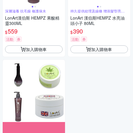
深層滋養 抗毛燥 修護保水
持久提供紋理及線條 增添髮型亮澤
感
LonArt漢伯斯 HEMPZ 果酸精
LonArt 漢伯斯HEMPZ 水亮油
靈300ML
頭小子 80ML
559
390
$
$
活動
券
活動
券
加入購物車
加入購物車