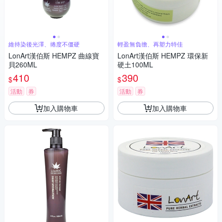
維持染後光澤、捲度不僵硬
輕盈無負擔、再塑力特佳
LonArt漢伯斯 HEMPZ 曲線寶
LonArt漢伯斯 HEMPZ 環保新
貝260ML
硬土100ML
410
390
$
$
活動
券
活動
券
加入購物車
加入購物車