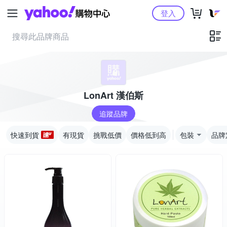
Yahoo購物中心
登入
LonArt 漢伯斯
追蹤品牌
快速到貨
有現貨
挑戰低價
價格低到高
包裝
品牌