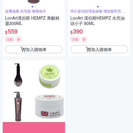
深層滋養 抗毛燥 修護保水
持久提供紋理及線條 增添髮型亮澤
感
LonArt漢伯斯 HEMPZ 果酸精
LonArt 漢伯斯HEMPZ 水亮油
靈300ML
頭小子 80ML
559
390
$
$
活動
券
活動
券
加入購物車
加入購物車