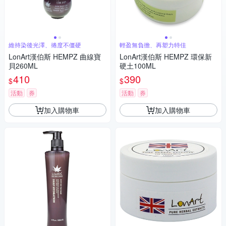
維持染後光澤、捲度不僵硬
輕盈無負擔、再塑力特佳
LonArt漢伯斯 HEMPZ 曲線寶
LonArt漢伯斯 HEMPZ 環保新
貝260ML
硬土100ML
410
390
$
$
活動
券
活動
券
加入購物車
加入購物車