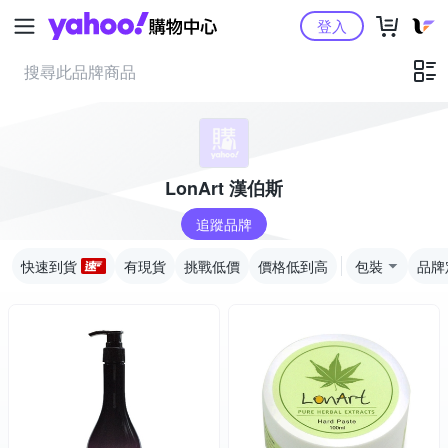
Yahoo購物中心
登入
LonArt 漢伯斯
追蹤品牌
快速到貨
有現貨
挑戰低價
價格低到高
包裝
品牌