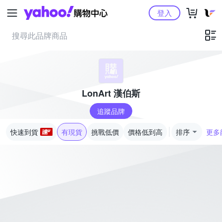
Yahoo購物中心
登入
LonArt 漢伯斯
追蹤品牌
快速到貨
有現貨
挑戰低價
價格低到高
排序
更多