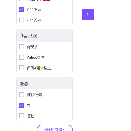
7-11常溫
1
7-11冷凍
商品狀況
有現貨
Yahoo自營
評價4顆
以上
優惠
挑戰低價
券
活動
清除所有條件