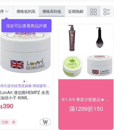
序
價格低到高
價格高到低
近期熱銷
現在可以查看商品評價
持久提供紋理及線條 增添髮型亮
澤感
LonArt 漢伯斯HEMPZ 水亮
油頭小子 80ML
8/1-8/9 專業沙龍髮品★滿1299折150
390
$
滿1299折150
活動
券