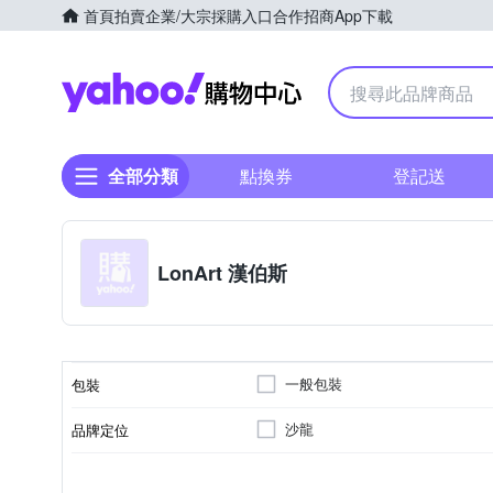
首頁
拍賣
企業/大宗採購入口
合作招商
App下載
Yahoo購物中心
全部分類
點換券
登記送
LonArt 漢伯斯
一般包裝
包裝
沙龍
品牌定位
造型
所有髮質
乳狀
霜狀
受損髮質
種類
適用髮質
劑型