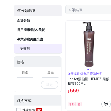
4 筆結果
依分類篩選
全部分類
日用清潔/洗沐/美髮
專業沙龍美髮染護
染髮劑
價格
-
深層滋養 抗毛燥 修護保水
LonArt漢伯斯 HEMPZ 果酸
精靈300ML
確定
559
$
取貨方式
活動
券
快速到貨