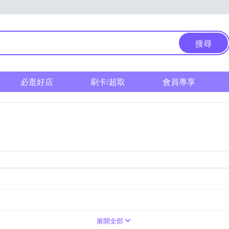
搜尋
必逛好店
刷卡/超取
會員專享
展開全部