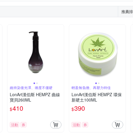
推薦排
維持染後光澤、捲度不僵硬
輕盈無負擔、再塑力特佳
LonArt漢伯斯 HEMPZ 曲線
LonArt漢伯斯 HEMPZ 環保
寶貝260ML
新硬土100ML
410
390
$
$
活動
券
活動
券