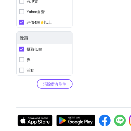
有現貨
Yahoo自營
評價4顆
以上
優惠
挑戰低價
券
活動
清除所有條件