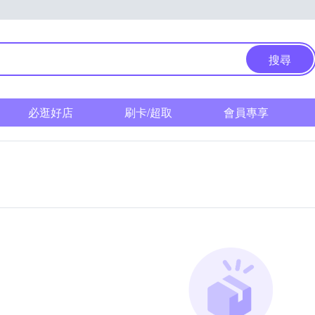
搜尋
必逛好店
刷卡/超取
會員專享