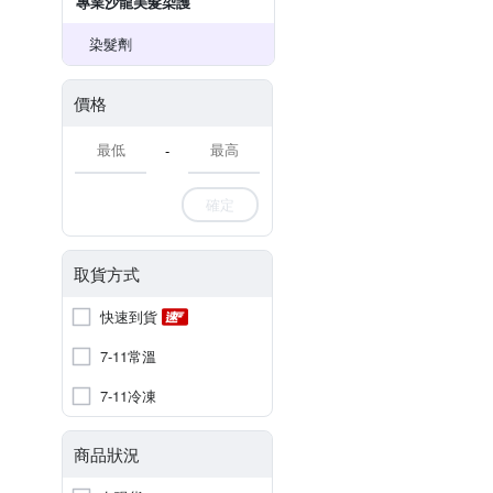
專業沙龍美髮染護
染髮劑
價格
-
確定
取貨方式
快速到貨
7-11常溫
7-11冷凍
商品狀況