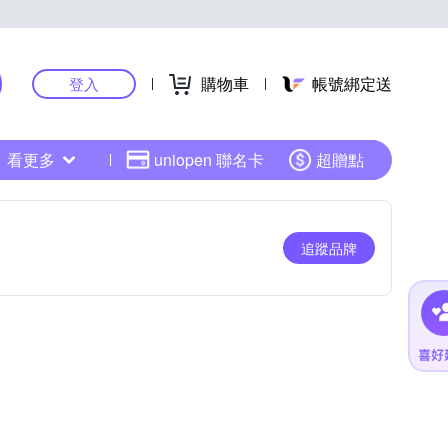
購物車
帳號綁定送
登入
看更多
uniopen 聯名卡
超贈點
追蹤品牌