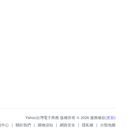
Yahoo台灣電子商務 版權所有 © 2026 服務條款(
更新
)
服中心
|
關於我們
|
購物須知
|
網路安全
|
隱私權
|
分類地圖