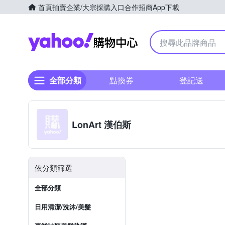
首頁
拍賣
企業/大宗採購入口
合作招商
App下載
Yahoo購物中心
全部分類
點換券
登記送
LonArt 漢伯斯
依分類篩選
全部分類
日用清潔/洗沐/美髮