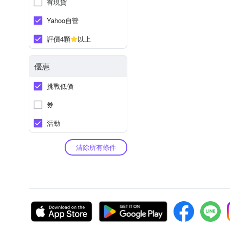
有現貨
Yahoo自營
評價4顆
以上
優惠
挑戰低價
券
活動
清除所有條件