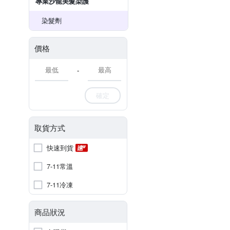
專業沙龍美髮染護
染髮劑
價格
-
確定
取貨方式
快速到貨
7-11常溫
7-11冷凍
商品狀況