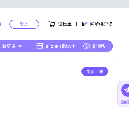
購物車
帳號綁定送
登入
看更多
uniopen 聯名卡
超贈點
追蹤品牌