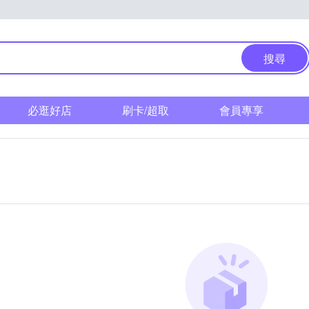
搜尋
必逛好店
刷卡/超取
會員專享