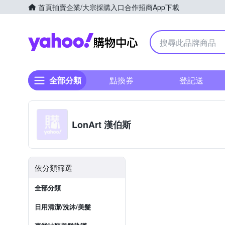
首頁
拍賣
企業/大宗採購入口
合作招商
App下載
Yahoo購物中心
全部分類
點換券
登記送
LonArt 漢伯斯
依分類篩選
全部分類
日用清潔/洗沐/美髮