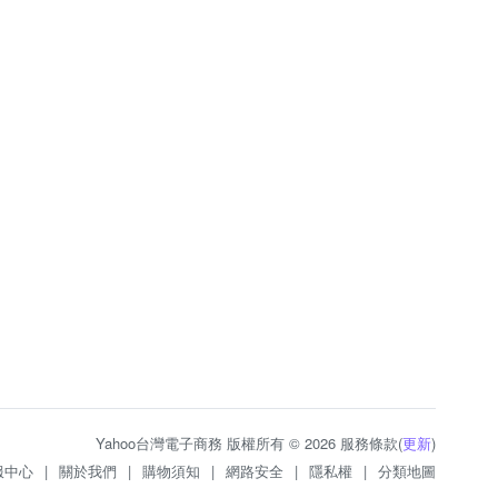
Yahoo台灣電子商務 版權所有 © 2026 服務條款(
更新
)
服中心
|
關於我們
|
購物須知
|
網路安全
|
隱私權
|
分類地圖