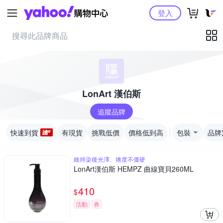
Yahoo購物中心
登入
LonArt 漢伯斯
追蹤品牌
快速到貨
有現貨
挑戰低價
價格低到高
包裝
品牌
維持染後光澤、捲度不僵硬
LonArt漢伯斯 HEMPZ 曲線寶貝260ML
410
$
活動
券