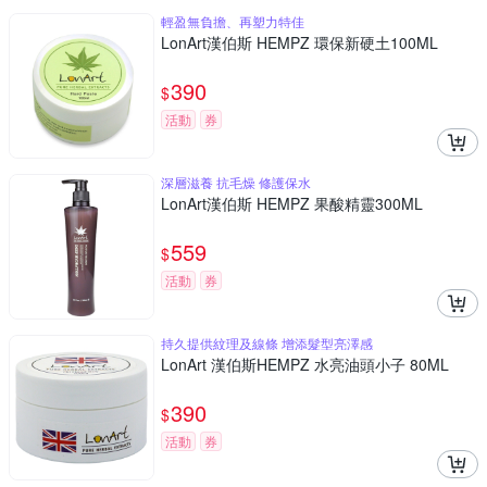
輕盈無負擔、再塑力特佳
LonArt漢伯斯 HEMPZ 環保新硬土100ML
390
$
活動
券
深層滋養 抗毛燥 修護保水
LonArt漢伯斯 HEMPZ 果酸精靈300ML
559
$
活動
券
持久提供紋理及線條 增添髮型亮澤感
LonArt 漢伯斯HEMPZ 水亮油頭小子 80ML
390
$
活動
券