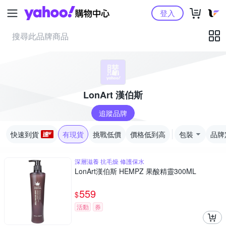
Yahoo購物中心
登入
LonArt 漢伯斯
追蹤品牌
快速到貨
有現貨
挑戰低價
價格低到高
包裝
品牌
深層滋養 抗毛燥 修護保水
LonArt漢伯斯 HEMPZ 果酸精靈300ML
559
$
活動
券