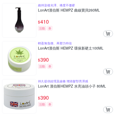
維持染後光澤、捲度不僵硬
LonArt漢伯斯 HEMPZ 曲線寶貝260ML
410
$
活動
券
輕盈無負擔、再塑力特佳
LonArt漢伯斯 HEMPZ 環保新硬土100ML
390
$
活動
券
持久提供紋理及線條 增添髮型亮澤感
LonArt 漢伯斯HEMPZ 水亮油頭小子 80ML
390
$
活動
券