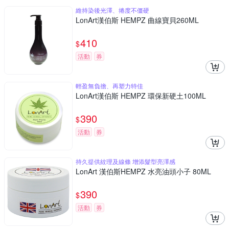
維持染後光澤、捲度不僵硬
LonArt漢伯斯 HEMPZ 曲線寶貝260ML
410
$
活動
券
輕盈無負擔、再塑力特佳
LonArt漢伯斯 HEMPZ 環保新硬土100ML
390
$
活動
券
持久提供紋理及線條 增添髮型亮澤感
LonArt 漢伯斯HEMPZ 水亮油頭小子 80ML
390
$
活動
券