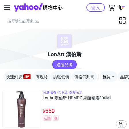
Yahoo購物中心
登入
LonArt 漢伯斯
追蹤品牌
快速到貨
有現貨
挑戰低價
價格低到高
包裝
品牌
深層滋養 抗毛燥 修護保水
LonArt漢伯斯 HEMPZ 果酸精靈300ML
559
$
活動
券