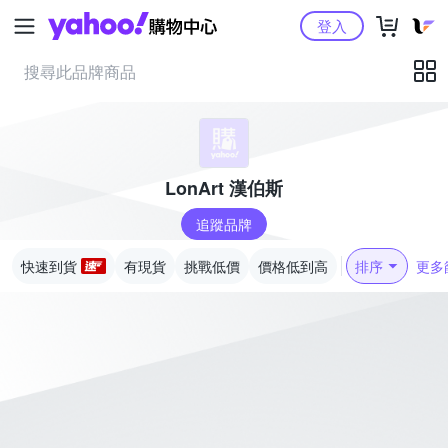
Yahoo購物中心
登入
LonArt 漢伯斯
追蹤品牌
快速到貨
有現貨
挑戰低價
價格低到高
排序
更多