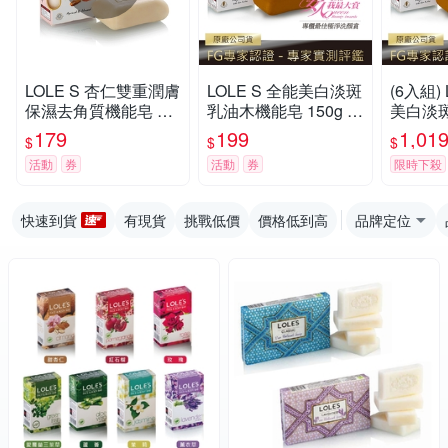
LOLE S 杏仁雙重潤膚
LOLE S 全能美白淡斑
(6入組)
保濕去角質機能皂 15
乳油木機能皂 150g F
美白淡
0g
G版
皂150g
179
199
1,01
$
$
$
活動
券
活動
券
限時下殺
快速到貨
有現貨
挑戰低價
價格低到高
品牌定位