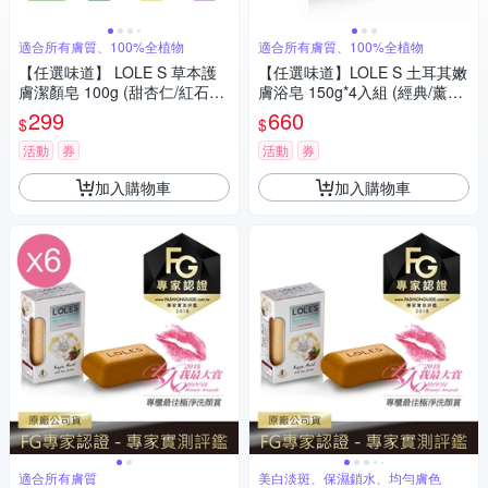
適合所有膚質、100%全植物
適合所有膚質、100%全植物
【任選味道】 LOLE S 草本護
【任選味道】LOLE S 土耳其嫩
膚潔顏皂 100g (甜杏仁/紅石榴/
膚浴皂 150g*4入組 (經典/薰衣
玫瑰/愛爾蘭三葉草/蘆薈/茉莉/
草)
299
660
$
$
薰衣草)
活動
券
活動
券
加入購物車
加入購物車
適合所有膚質
美白淡斑、保濕鎖水、均勻膚色