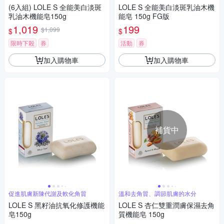
(6入組) LOLE S 全能美白淡斑
LOLE S 全能美白淡斑乳油木機
乳油木機能皂150g
能皂 150g FG版
1,019
199
$1,099
$
$
限時下殺
券
活動
券
加入購物車
加入購物車
補貨中
促進肌膚新陳代謝及軟化角質
溫和去角質、調節肌膚的水分
LOLE S 黑籽油抗氧化修護機能
LOLE S 杏仁雙重潤膚保濕去角
皂150g
質機能皂 150g