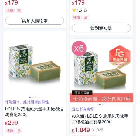
179
179
$
$
4.5
活動
券
(
2
)
活動
券
加入購物車
貨到通知我
保濕鎖水、維持肌膚的彈性
LOLE S 萬用純天然手工橄欖油
適合所有膚質
馬賽皂200g
(6入組) LOLE S 萬用純天然手
299
工橄欖油馬賽皂200g
$
1,849
$1,929
$
活動
券