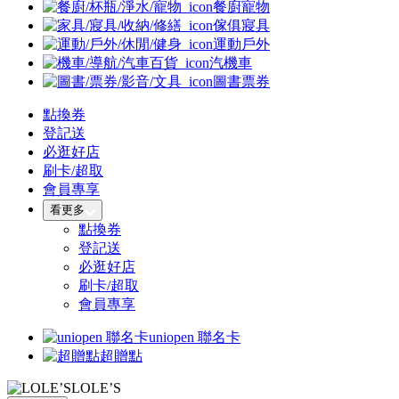
餐廚寵物
傢俱寢具
運動戶外
汽機車
圖書票券
點換券
登記送
必逛好店
刷卡/超取
會員專享
看更多
點換券
登記送
必逛好店
刷卡/超取
會員專享
uniopen 聯名卡
超贈點
LOLE’S