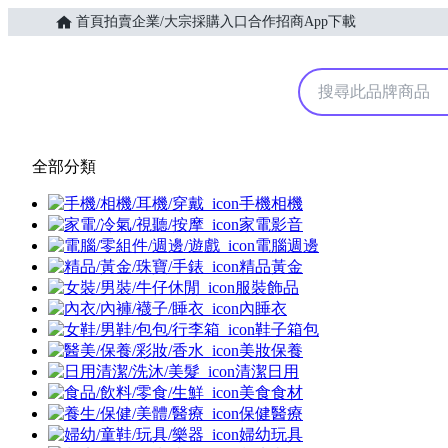
首頁
拍賣
企業/大宗採購入口
合作招商
App下載
Yahoo購物中心
全部分類
手機相機
家電影音
電腦週邊
精品黃金
服裝飾品
內睡衣
鞋子箱包
美妝保養
清潔日用
美食食材
保健醫療
婦幼玩具