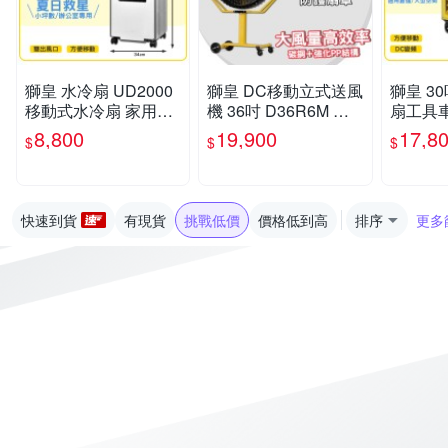
獅皇 水冷扇 UD2000
獅皇 DC移動立式送風
獅皇 3
移動式水冷扇 家用水
機 36吋 D36R6M 大
扇工具車 
冷扇 大型水冷扇 商用
型電扇
型風扇 
8,800
19,900
17,8
$
$
$
水冷扇 工業扇 大型風
風扇
扇 涼夏扇
快速到貨
有現貨
挑戰低價
價格低到高
排序
更多