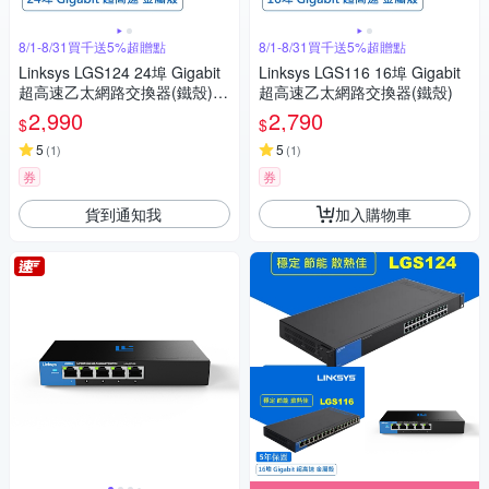
8/1-8/31買千送5%超贈點
8/1-8/31買千送5%超贈點
Linksys LGS124 24埠 Gigabit
Linksys LGS116 16埠 Gigabit
超高速乙太網路交換器(鐵殼)可
超高速乙太網路交換器(鐵殼)
上機架
2,990
2,790
$
$
5
5
(
1
)
(
1
)
券
券
貨到通知我
加入購物車