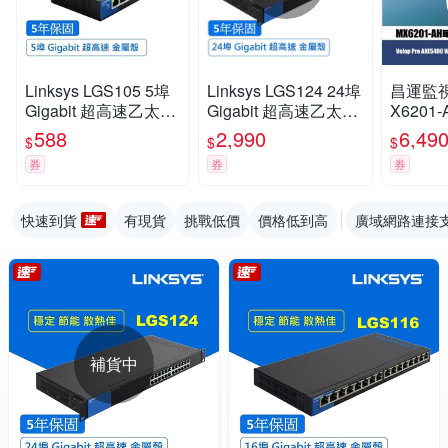
Linksys LGS105 5埠
Linksys LGS124 24埠
昌運監視器
Gigabit 超高速乙太網
Gigabit 超高速乙太網
X6201-
路交換器(鐵殼)
路交換器(鐵殼)可上機
XE54
588
2,990
6,49
$
$
$
架
狀路由器
券
券
券
入
快速到貨
有現貨
挑戰低價
價格低到高
廣域網路連接
補貨中