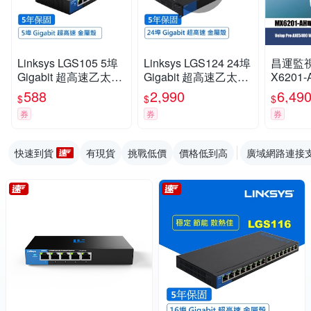
Linksys LGS105 5埠
Linksys LGS124 24埠
昌運監視器
Gigabit 超高速乙太網
Gigabit 超高速乙太網
X6201-
路交換器(鐵殼)
路交換器(鐵殼)可上機
XE54
588
2,990
6,49
$
$
$
架
狀路由器
券
券
券
入
快速到貨
有現貨
挑戰低價
價格低到高
廣域網路連接