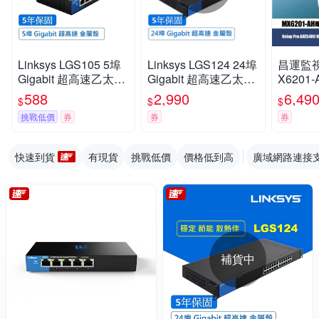
Linksys LGS105 5埠
Linksys LGS124 24埠
昌運監視器
Gigabit 超高速乙太網
Gigabit 超高速乙太網
X6201-
路交換器(鐵殼)
路交換器(鐵殼)可上機
XE54
588
2,990
6,49
$
$
$
架
狀路由器
挑戰低價
券
券
券
入
快速到貨
有現貨
挑戰低價
價格低到高
廣域網路連接
補貨中