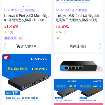
8/1-8/31買千送5%超贈點
8/1-8/31買千送5%超贈點
Linksys 5-Port 2.5G Multi-Giga
Linksys LGS124 24埠 Gigabit
bit 非網管型交換器 LN2305-A
超高速乙太網路交換器(鐵殼)可
H
上機架
1,499
2,990
$
$
5
5
(
1
)
(
1
)
挑戰低價
券
券
加入購物車
貨到通知我