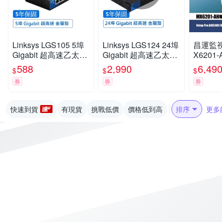
Linksys LGS105 5埠
Linksys LGS124 24埠
昌運監視器
Gigabit 超高速乙太網
Gigabit 超高速乙太網
X6201-
路交換器(鐵殼)
路交換器(鐵殼)可上機
XE54
588
2,990
6,49
$
$
$
架
狀路由器
券
券
券
入
快速到貨
有現貨
挑戰低價
價格低到高
排序
更多