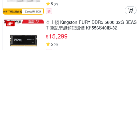
5
(
2
)
券
金士頓 Kingston FURY DDR5 5600 32G BEAS
T 筆記型超頻記憶體 KF556S40IB-32
15,299
$
5
(
4
)
券
ASUS華碩 ProArt PA279CRV 27型 IPS 4K UH
D 專業繪圖螢幕
10,618
$
4.9
(
5
)
活動
券
金士頓 Kingston KC3000 2048G 2TB NVMe P
CIe SKC3000D/2048G SSD 固態硬碟
12,500
$
4.9
(
13
)