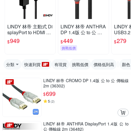
LINDY 林帝 主動式 Di
LINDY 林帝 ANTHRA
LINDY
splayPort to HDMI 2.0
DP 1.4版 公 to 公 傳
USB3.2
HDR 轉接線 2m (409
輸線 1m (36481)
C/公 to 
949
449
279
$
$
$
26)
輸線 0.5
挑戰低價
分類
快速到貨
有現貨
挑戰低價
價格低到高
顏色
LINDY 林帝 CROMO DP 1.4版 公 to 公 傳輸線
2m (36302)
699
$
5
(
2
)
LINDY 林帝 ANTHRA DisplayPort 1.4版 公 to
公 傳輸線 2m (36482)