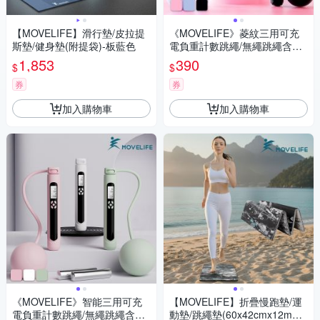
【MOVELIFE】滑行墊/皮拉提
《MOVELIFE》菱紋三用可充
斯墊/健身墊(附提袋)-板藍色
電負重計數跳繩/無繩跳繩含大
球-3色可選
1,853
390
$
$
券
券
加入購物車
加入購物車
《MOVELIFE》智能三用可充
【MOVELIFE】折疊慢跑墊/運
電負重計數跳繩/無繩跳繩含大
動墊/跳繩墊(60x42cmx12mm)-