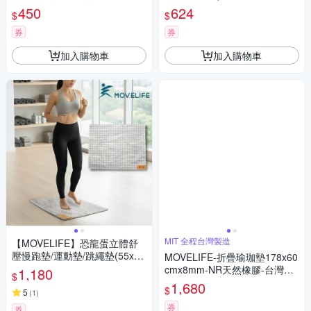
球-3色可選
黑色迷彩
450
624
$
$
券
券
加入購物車
加入購物車
MIT 全程台灣製造
【MOVELIFE】恐龍蛋立體舒
壓慢跑墊/運動墊/跳繩墊(55x43
MOVELIFE-折疊瑜珈墊178x60
cmx18mm)-灰色迷彩
cmx8mm-NR天然橡膠-台灣製-
1,180
$
紫藍迷彩-送提袋
1,680
$
5
(
1
)
券
券