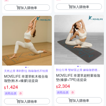
加入購物車
加入購物車
對位引導 雙材質止滑 練瑜珈更穩更
天然止滑 專利對位 熱瑜珈也不怕滑
安心
MOVELIFE 幸運草超輕量瑜珈
MOVELIFE 幸運草軟木複合瑜
墊(橡膠+TPE)送提袋
珈墊(軟木+橡膠)送提袋
2,304
1,424
$
$
挑戰低價
券
挑戰低價
券
加入購物車
加入購物車