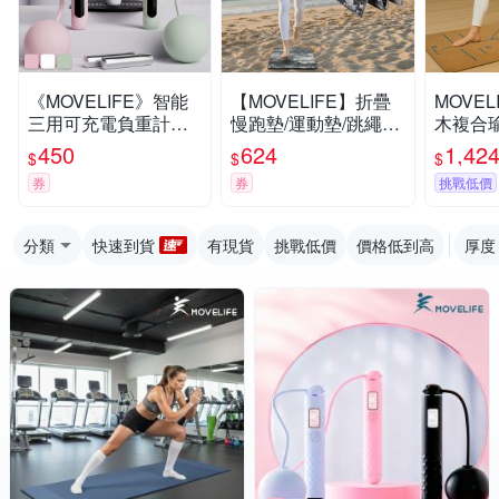
《MOVELIFE》智能
【MOVELIFE】折疊
MOVEL
三用可充電負重計數
慢跑墊/運動墊/跳繩墊
木複合
跳繩/無繩跳繩含大球-
(60x42cmx12mm)-黑
+橡膠)
450
624
1,42
$
$
$
3色可選
色迷彩
券
券
挑戰低價
分類
快速到貨
有現貨
挑戰低價
價格低到高
厚度