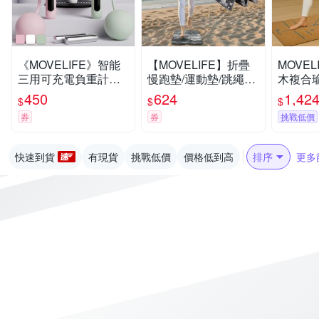
《MOVELIFE》智能
【MOVELIFE】折疊
MOVEL
三用可充電負重計數
慢跑墊/運動墊/跳繩墊
木複合
跳繩/無繩跳繩含大球-
(60x42cmx12mm)-黑
+橡膠)
450
624
1,42
$
$
$
3色可選
色迷彩
券
券
挑戰低價
快速到貨
有現貨
挑戰低價
價格低到高
排序
更多