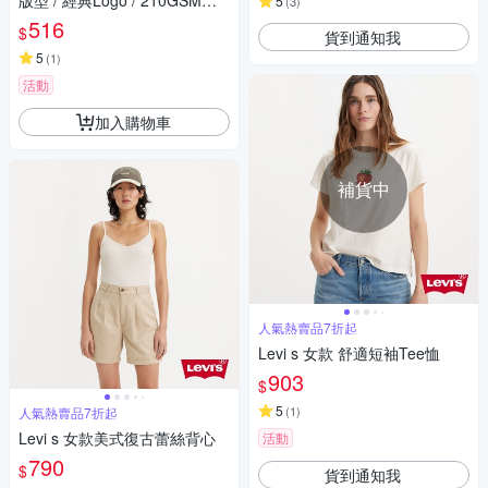
版型 / 經典Logo / 210GSM厚
5
(
3
)
棉 黑
516
$
貨到通知我
5
(
1
)
活動
加入購物車
補貨中
人氣熱賣品7折起
Levi s 女款 舒適短袖Tee恤
903
$
5
(
1
)
人氣熱賣品7折起
Levi s 女款美式復古蕾絲背心
活動
790
$
貨到通知我