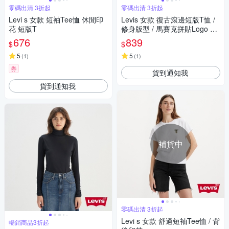
零碼出清 3折起
零碼出清 3折起
Levi s 女款 短袖Tee恤 休閒印
Levis 女款 復古滾邊短版T恤 /
花 短版T
修身版型 / 馬賽克拼貼Logo 杏
仁黃
676
839
$
$
5
5
(
1
)
(
1
)
券
貨到通知我
貨到通知我
補貨中
零碼出清 3折起
Levi s 女款 舒適短袖Tee恤 / 背
暢銷商品3折起