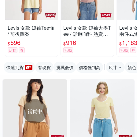
Levis 女款 短袖Tee恤
Levi s 女款 短袖大學T
Levi 
/ 前後圖案
ee / 舒適面料 熱賣單
兩件式
品
596
916
1,18
$
$
$
活動
券
活動
活動
券
快速到貨
有現貨
挑戰低價
價格低到高
尺寸
顏色
補貨中