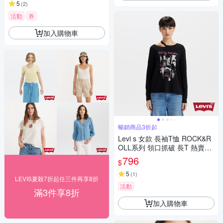
5
(
2
)
活動
券
加入購物車
暢銷商品3折起
Levi s 女款 長袖T恤 ROCK&R
OLL系列 領口抓破 長T 熱賣單
品
796
$
5
(
1
)
LEVIS夏殺7折起任三件再享8折
活動
滿3件享8折
加入購物車