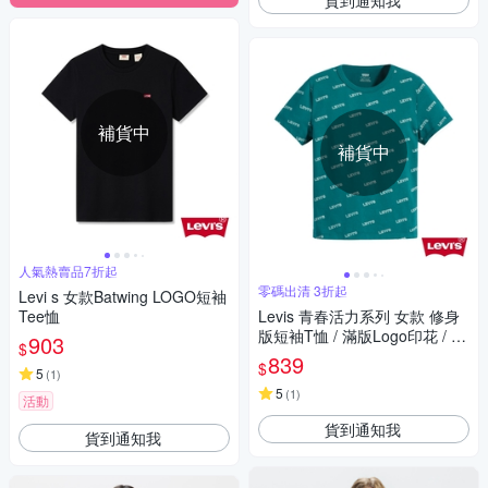
補貨中
補貨中
人氣熱賣品7折起
零碼出清 3折起
Levi s 女款Batwing LOGO短袖
Tee恤
Levis 青春活力系列 女款 修身
版短袖T恤 / 滿版Logo印花 / 彈
903
$
性布料 瑪瑙綠
839
$
5
(
1
)
5
(
1
)
活動
貨到通知我
貨到通知我