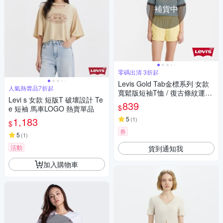
補貨中
零碼出清 3折起
Levis Gold Tab金標系列 女款
人氣熱賣品7折起
寬鬆版短袖T恤 / 復古條紋運動
Levi s 女款 短版T 破壞設計 Te
風設計 / 淺藍
839
$
e 短袖 馬車LOGO 熱賣單品
1,183
5
(
1
)
$
券
5
(
1
)
活動
貨到通知我
加入購物車