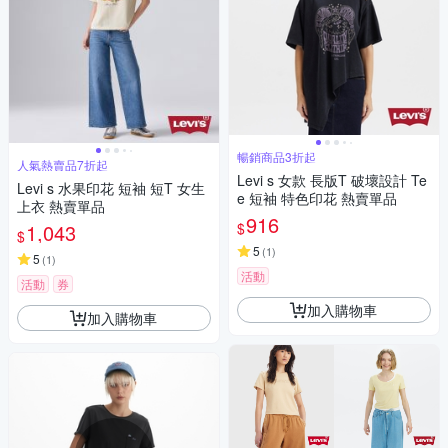
暢銷商品3折起
人氣熱賣品7折起
Levi s 女款 長版T 破壞設計 Te
Levi s 水果印花 短袖 短T 女生
e 短袖 特色印花 熱賣單品
上衣 熱賣單品
916
$
1,043
$
5
(
1
)
5
(
1
)
活動
活動
券
加入購物車
加入購物車