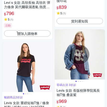
後印花
Levi s 女款 高領長袖 高領衣 彈
839
力修身 莫代爾吸濕透氣 熱賣單
$
品
796
5
(
1
)
$
5
(
1
)
貨到通知我
活動
加入購物車
補貨中
零碼出清 3折起
Levis 女款 長版校隊學院風長
袖T恤 桑葚紫
暢銷商品3折起
969
$
Levis 女款 重磅短袖T恤 / 修身