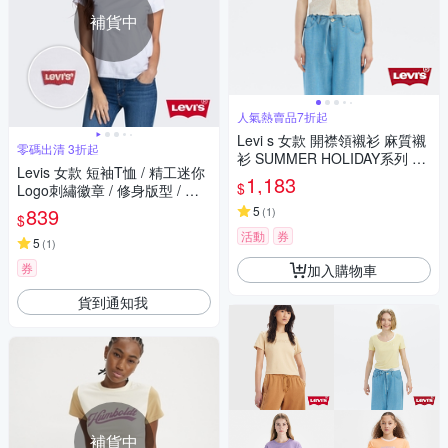
補貨中
人氣熱賣品7折起
Levi s 女款 開襟領襯衫 麻質襯
零碼出清 3折起
衫 SUMMER HOLIDAY系列 涼
Levis 女款 短袖T恤 / 精工迷你
爽罩衫 熱賣單品
1,183
$
Logo刺繡徽章 / 修身版型 / 有
機面料 白
839
5
(
1
)
$
活動
券
5
(
1
)
券
加入購物車
貨到通知我
補貨中