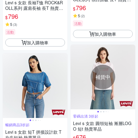
Levi s 女款 長袖T恤 ROCK&R
品
796
OLL系列 露肩長袖 長T 熱賣單
$
品
796
5
(
2
)
$
活動
5
(
3
)
活動
加入購物車
加入購物車
補貨中
零碼出清 3折起
Levi s 女款 圓領短袖 漸層LOG
暢銷商品3折起
O 短t 熱賣單品
Levi s 女款 短T 拼接設計款 T
676
女生短袖 熱賣單品