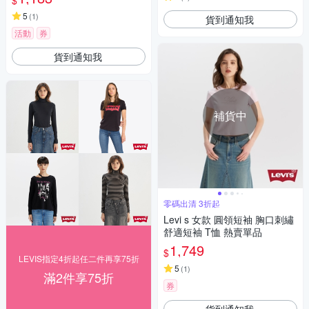
$
5
(
1
)
貨到通知我
活動
券
貨到通知我
補貨中
零碼出清 3折起
Levi s 女款 圓領短袖 胸口刺繡
舒適短袖 T恤 熱賣單品
1,749
$
LEVIS指定4折起任二件再享75折
5
(
1
)
滿2件享75折
券
貨到通知我