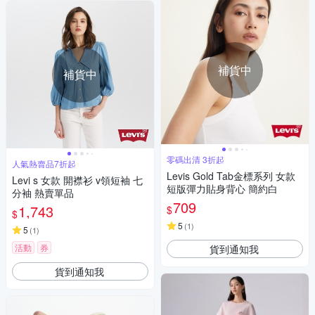
補貨中
補貨中
零碼出清 3折起
人氣熱賣品7折起
Levis Gold Tab金標系列 女款
Levi s 女款 開襟衫 v領短袖 七
短版彈力貼身背心 簡約白
分袖 熱賣單品
709
1,743
$
$
5
(
1
)
5
(
1
)
活動
券
貨到通知我
貨到通知我