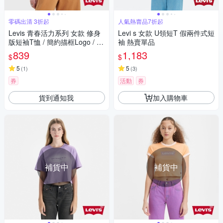
零碼出清 3折起
人氣熱賣品7折起
Levis 青春活力系列 女款 修身
Levi s 女款 U領短T 假兩件式短
版短袖T恤 / 簡約描框Logo / 彈
袖 熱賣單品
性布料 秋日小麥
839
1,183
$
$
5
5
(
1
)
(
3
)
券
活動
券
貨到通知我
加入購物車
補貨中
補貨中