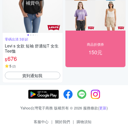
補貨中
零碼出清 3折起
商品折價券
Levi s 女款 短袖 舒適短T 女生
Tee恤
150元
676
$
5
(
2
)
貨到通知我
Yahoo台灣電子商務 版權所有 © 2026 服務條款(
更新
)
客服中心
|
關於我們
|
購物須知