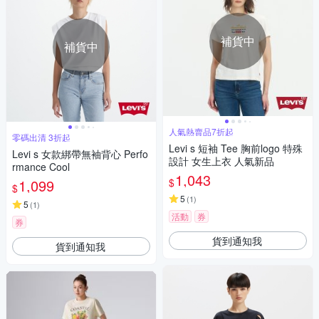
補貨中
補貨中
人氣熱賣品7折起
零碼出清 3折起
Levi s 短袖 Tee 胸前logo 特殊
Levi s 女款綁帶無袖背心 Perfo
設計 女生上衣 人氣新品
rmance Cool
1,043
$
1,099
$
5
(
1
)
5
(
1
)
活動
券
券
貨到通知我
貨到通知我