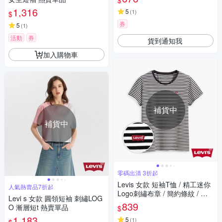
$
1,316
5
(
1
)
$
券
5
(
1
)
活動
券
貨到通知我
加入購物車
補貨中
補貨中
零碼出清 3折起
Levis 女款 短袖T恤 / 精工迷你
人氣熱賣品7折起
Logo刺繡布章 / 簡約條紋 / 有
Levi s 女款 圓領短袖 刺繡LOG
機棉
839
O 漸層短t 熱賣單品
$
1,183
5
(
1
)