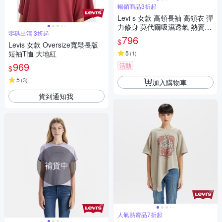
暢銷商品3折起
Levi s 女款 高領長袖 高領衣 彈
力修身 莫代爾吸濕透氣 熱賣單
零碼出清 3折起
品
796
$
Levis 女款 Oversize寬鬆長版
短袖T恤 大地紅
5
(
1
)
969
活動
$
5
(
3
)
加入購物車
貨到通知我
補貨中
人氣熱賣品7折起