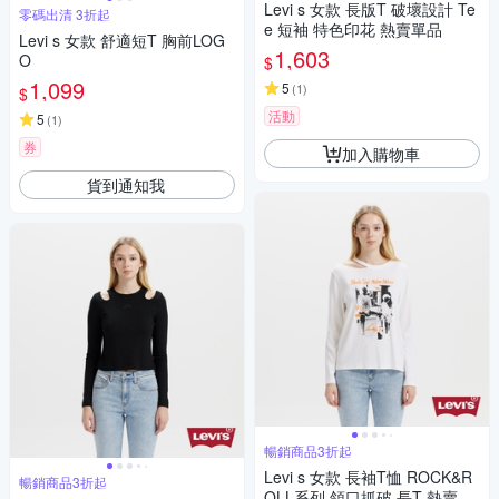
Levi s 女款 長版T 破壞設計 Te
零碼出清 3折起
e 短袖 特色印花 熱賣單品
Levi s 女款 舒適短T 胸前LOG
1,603
O
$
1,099
5
(
1
)
$
活動
5
(
1
)
券
加入購物車
貨到通知我
暢銷商品3折起
Levi s 女款 長袖T恤 ROCK&R
暢銷商品3折起
OLL系列 領口抓破 長T 熱賣單