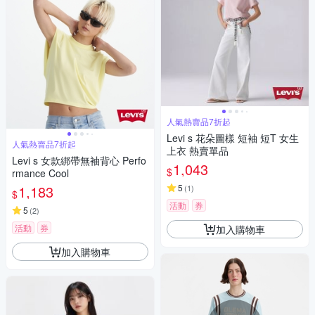
人氣熱賣品7折起
Levi s 花朵圖樣 短袖 短T 女生
人氣熱賣品7折起
上衣 熱賣單品
Levi s 女款綁帶無袖背心 Perfo
1,043
$
rmance Cool
1,183
5
(
1
)
$
活動
券
5
(
2
)
活動
券
加入購物車
加入購物車