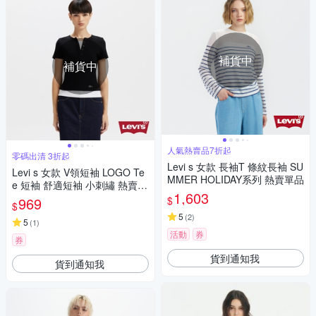
補貨中
補貨中
人氣熱賣品7折起
零碼出清 3折起
Levi s 女款 長袖T 條紋長袖 SU
Levi s 女款 V領短袖 LOGO Te
MMER HOLIDAY系列 熱賣單品
e 短袖 舒適短袖 小刺繡 熱賣單
1,603
品
$
969
$
5
(
2
)
5
(
1
)
活動
券
券
貨到通知我
貨到通知我