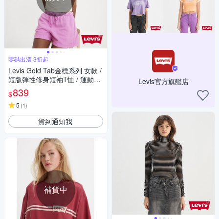
零碼出清 3折起
Levis Gold Tab金標系列 女款 /
短版彈性修身短袖T恤 / 運動字
Levis官方旗艦店
體雙色拼接
839
$
5
(
1
)
貨到通知我
補貨中