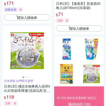
171
日本LEC-【激落君】防臭袋20
$
枚入(20*30cm)(垃圾袋)
挑戰低價
券
71
$
加入購物車
活動
券
加入購物車
日本原裝 台灣官方直營
日本LEC-殘念生物事典入浴球V
ol.2(泡澡球/限量/洗澡玩具/交換
禮物)
118
$
8/1-8/9 婦幼玩具童裝鞋 指定品滿999折100
活動
券
滿999折100