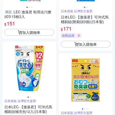
日本原裝 台灣官方直營
LEC 激落君 鞋用去污擦
商店
拭巾15枚2入
日本LEC-【激落君】可沖式馬
桶刷組(附刷頭3個)(日本製)
151
$
171
$
加入購物車
挑戰低價
券
加入購物車
日本原裝 台灣官方直營
日本LEC-【激落君】可沖式馬
桶刷頭補充包12入(日本製)
日本原裝 台灣官方直營