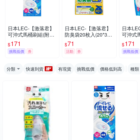
日本LEC-【激落君】
日本LEC-【激落君】
日本LE
可沖式馬桶刷組(附刷
防臭袋20枚入(20*30c
可沖式
頭3個)(日本製)
m)(垃圾袋)
包12入
171
71
171
$
$
$
挑戰低價
券
活動
券
挑戰低價
分類
快速到貨
有現貨
挑戰低價
價格低到高
種類